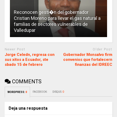
Reconocen gesti�n del gobernador
Cristian Moreno para llevar el gas natural a
familias de sectores vulnerables de
Valledupar
Newer Post
Older Post
Jorge Celedn, regresa con
Gobernador Monsalvo firm
sus xitos a Ecuador, ste
convenios que fortalecern
sbado 15 de febrero
finanzas del IDREEC
COMMENTS
FACEBOOK:
DISQUS:
0
WORDPRESS:
0
Deja una respuesta