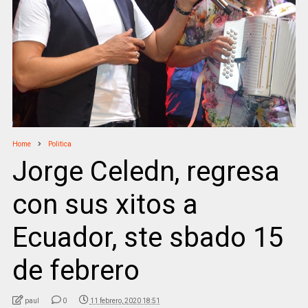
Home
Politica
Jorge Celedn, regresa
con sus xitos a
Ecuador, ste sbado 15
de febrero
paul
0
11 febrero, 2020 18:51