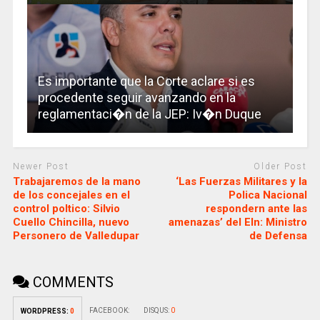
Es importante que la Corte aclare si es
procedente seguir avanzando en la
reglamentaci�n de la JEP: Iv�n Duque
Newer Post
Older Post
Trabajaremos de la mano
‘Las Fuerzas Militares y la
de los concejales en el
Polica Nacional
control poltico: Silvio
respondern ante las
Cuello Chincilla, nuevo
amenazas’ del Eln: Ministro
Personero de Valledupar
de Defensa
COMMENTS
FACEBOOK:
DISQUS:
0
WORDPRESS:
0