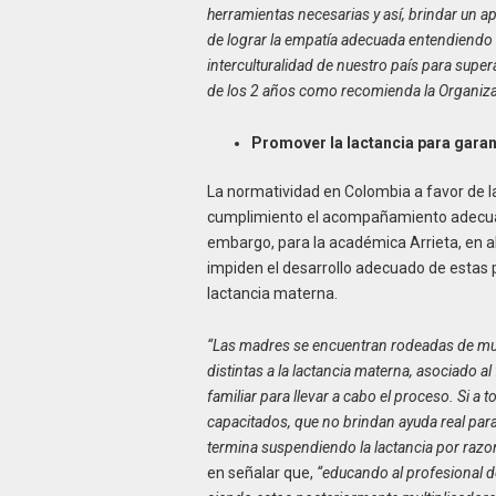
herramientas necesarias y así, brindar un a
de lograr la empatía adecuada entendiendo e
interculturalidad de nuestro país para supera
de los 2 años como recomienda la Organiza
Promover la lactancia para garant
La normatividad en Colombia a favor de la
cumplimiento el acompañamiento adecuado
embargo, para la académica Arrieta, en 
impiden el desarrollo adecuado de estas 
lactancia materna.
“Las madres se encuentran rodeadas de much
distintas a la lactancia materna, asociado a
familiar para llevar a cabo el proceso. Si a
capacitados, que no brindan ayuda real para
termina suspendiendo la lactancia por raz
en señalar que,
“educando al profesional de