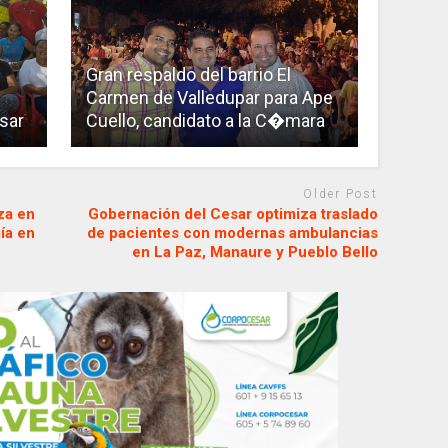
Gran respaldo del barrio El
Carmen de Valledupar para Ape
sar
Cuello, candidato a la C�mara
Older Post
za en
Gobernación del Cesar optimiza traslado
ía en
de pacientes con modernas ambulancias
en La Paz, Manaure y Pueblo Bello