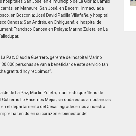
s hospitales San José, en el municipio de La Gloria; Camilo
ocarrás, en Manaure; San José, en Becerril; Inmaculada
o, en Bosconia; José David Padilla Villafañe, y hospital
isco Canosa; San Andrés, en Chiriguaná; el hospital de
umaní; Francisco Canosa en Pelaya; Marino Zuleta, en La
alledupar.
 La Paz, Claudia Guerrero, gerente del hospital Marino
 30.000 personas se van a beneficiar de este servicio tan
cha gratitud hoy recibimos”.
calde de La Paz, Martín Zuleta, manifestó que “lleno de
del Gobierno Lo Hacemos Mejor; sin duda estas ambulancias
ud en el departamento del Cesar, agradecemos a nuestra
empre ha tenido en su corazón el bienestar del