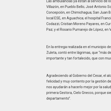
Las ambulancias ya están al servicio de lo
Villazón, en Pueblo Bello; José Antonio S
Concepción, en Chimichagua; San Juan Bosc
local ESE, en Aguachica; el hospital Franc
Codazzi; Cristian Moreno Payares, en Cur
Paz; y el Rosario Pumarejo de López, en V
En la entrega realizada en el municipio de
Zuleta, contó entre lágrimas, que “más de
importante y tan fortalecido, que con mu
Agradeciendo al Gobierno del Cesar, el al
felicidad y muy contento por la gestión 
nos ayudarán a hacerlo mejor por la sal
primera Gestora, Cielo Gnecco, porque si
departamento”.