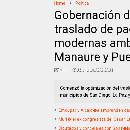
Home
Politica
Gobernación d
traslado de pa
modernas ambu
Manaure y Pue
paul
16 agosto, 2022 20:11
Comenzó la optimización del trasl
municipios de San Diego, La Paz 
Emdupar y Alcald�a emprenden cam
Muri� el ex congresista del Cesar,
Diputados y concejales con Gonz�lo