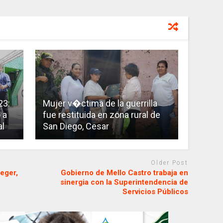
23:
Mujer v�ctima de la guerrilla
 a
fue restituida en zona rural de
al
San Diego, Cesar
Older Post
eger,
Gobierno de Mello Castro trabaja en
sinergia con la Superintendencia de
Servicios Públicos