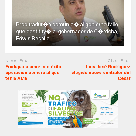
Procuradur�a comunic� al gobierno fallo
que destituy� al gobernador de C�rdoba,
Edwin Besaile
Newer Post
Older Post
Emdupar asume con éxito
Luis Josè Rodrìguez
operación comercial que
elegido nuevo contralor del
tenía AMB
Cesar