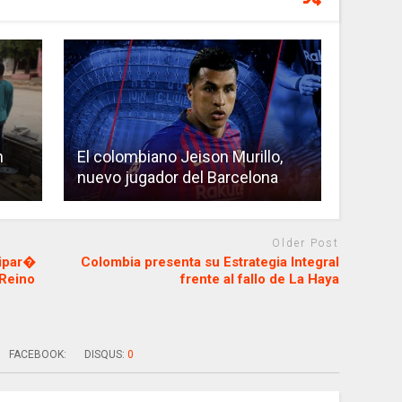
n
El colombiano Jeison Murillo,
nuevo jugador del Barcelona
Older Post
cipar�
Colombia presenta su Estrategia Integral
 Reino
frente al fallo de La Haya
FACEBOOK:
DISQUS:
0