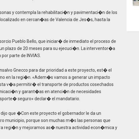
onas y contempla la rehabilitaci�n y pavimentaci�n de los
localizado en cercan�as de Valencia de Jes�s, hasta la
rcio Pueblo Bello, que iniciar� de inmediato el proceso de
 un plazo de 20 meses para su ejecuci�n. La interventor�a
 por parte de INVIAS.
salvo Gnecco para dar prioridad a este proyecto, est� el
ismo en la regi�n. «Adem�s vamos a generar un impacto
sta v�a permitir� el transporte de productos cosechados
municaci�n y garant�as en atenci�n de necesidades
sporte� seguro» declar� el mandatario.
 dijo que �Con este proyecto el gobernador le da un
stro municipio, porque son muchas m�s las personas que
estra regi�n y mejoramos as� nuestra actividad econ�mica y