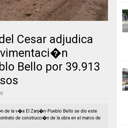
el Cesar adjudica
avimentaci�n
lo Bello por 39.913
esos
00
�n de la v�a El Zanj�n-Pueblo Bello se dio este
ontrato de construcci�n de la obra en el marco de