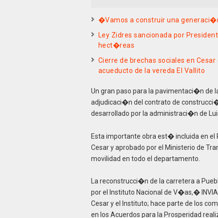
�Vamos a construir una generaci
Ley Zidres sancionada por Presiden
hect�reas
Cierre de brechas sociales en Cesar 
acueducto de la vereda El Vallito
Un gran paso para la pavimentaci�n de l
adjudicaci�n del contrato de construcci�n
desarrollado por la administraci�n de Lu
Esta importante obra est� incluida en el
Cesar y aprobado por el Ministerio de Tr
movilidad en todo el departamento.
La reconstrucci�n de la carretera a Puebl
por el Instituto Nacional de V�as,� INVI
Cesar y el Instituto; hace parte de los 
en los Acuerdos para la Prosperidad reali