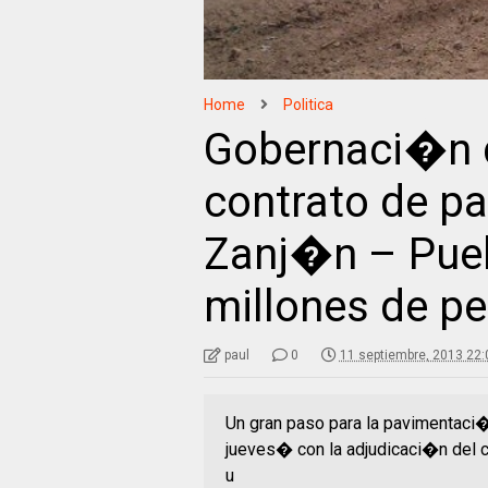
Home
Politica
Gobernaci�n d
contrato de p
Zanj�n – Pueb
millones de p
paul
0
11 septiembre, 2013 22:
Un gran paso para la pavimentaci
jueves� con la adjudicaci�n del c
u