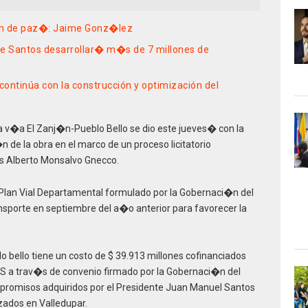
�n de paz�: Jaime Gonz�lez
te Santos desarrollar� m�s de 7 millones de
continúa con la construcción y optimización del
a v�a El Zanj�n-Pueblo Bello se dio este jueves� con la
 de la obra en el marco de un proceso licitatorio
is Alberto Monsalvo Gnecco.
 Plan Vial Departamental formulado por la Gobernaci�n del
ansporte en septiembre del a�o anterior para favorecer la
o bello tiene un costo de $ 39.913 millones cofinanciados
AS a trav�s de convenio firmado por la Gobernaci�n del
compromisos adquiridos por el Presidente Juan Manuel Santos
zados en Valledupar.