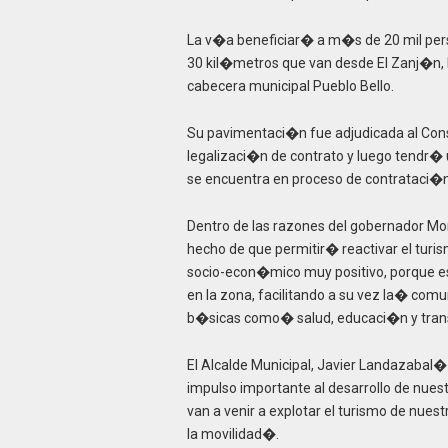
La v�a beneficiar� a m�s de 20 mil pers
30 kil�metros que van desde El Zanj�n, 
cabecera municipal Pueblo Bello.
Su pavimentaci�n fue adjudicada al Conso
legalizaci�n de contrato y luego tendr�
se encuentra en proceso de contrataci�n
Dentro de las razones del gobernador Mon
hecho de que permitir� reactivar el tur
socio-econ�mico muy positivo, porque e
en la zona, facilitando a su vez la� co
b�sicas como� salud, educaci�n y tran
El Alcalde Municipal, Javier Landazabal�
impulso importante al desarrollo de nue
van a venir a explotar el turismo de nu
la movilidad�.