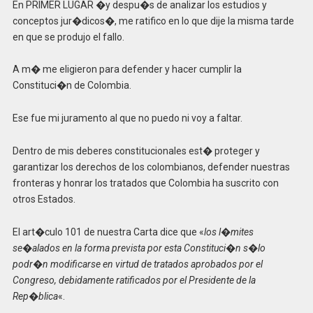
En PRIMER LUGAR �y despu�s de analizar los estudios y
conceptos jur�dicos�, me ratifico en lo que dije la misma tarde
en que se produjo el fallo.
A m� me eligieron para defender y hacer cumplir la
Constituci�n de Colombia.
Ese fue mi juramento al que no puedo ni voy a faltar.
Dentro de mis deberes constitucionales est� proteger y
garantizar los derechos de los colombianos, defender nuestras
fronteras y honrar los tratados que Colombia ha suscrito con
otros Estados.
El art�culo 101 de nuestra Carta dice que «
los l�mites
se�alados en la forma prevista por esta Constituci�n s�lo
podr�n modificarse en virtud de tratados aprobados por el
Congreso, debidamente ratificados por el Presidente de la
Rep�blica
«.