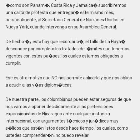
�como son Panam�, Costa Rica y Jamaica� suscribiremos
una carta de protesta que entregar� este mismo mes,
personalmente, al Secretario General de Naciones Unidas en
Nueva York, cuando intervenga en su Asamblea General.
De hecho �y esto hay que recordarlo�, el fallo de La Haya�
desconoce por completo los tratados de l�mites que tenemos
vigentes con estos pa�ses, los cuales estamos obligados a
cumplir.
Ese es otro motivo que NO nos permite aplicarlo y que nos obliga
a acudir a las v�as diplom�ticas.
De nuestra parte, los colombianos pueden estar seguros de que
nos vamos a oponer decididamente a las pretensiones
expansionistas de Nicaragua ante cualquier instancia
internacional, con argumentos t�cnicos y jur�dicos muy
s�lidos que est�n listos desde hace tiempo, los cuales, como
ustedes comprender�n, no puedo revelar.