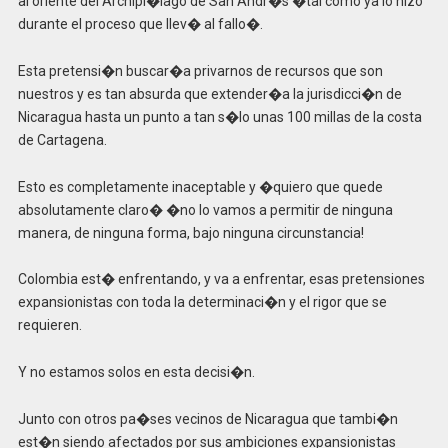
al oriente del Archipi�lago de San Andr�s �tal como ya lo hizo
durante el proceso que llev� al fallo�.
Esta pretensi�n buscar�a privarnos de recursos que son
nuestros y es tan absurda que extender�a la jurisdicci�n de
Nicaragua hasta un punto a tan s�lo unas 100 millas de la costa
de Cartagena.
Esto es completamente inaceptable y �quiero que quede
absolutamente claro� �no lo vamos a permitir de ninguna
manera, de ninguna forma, bajo ninguna circunstancia!
Colombia est� enfrentando, y va a enfrentar, esas pretensiones
expansionistas con toda la determinaci�n y el rigor que se
requieren.
Y no estamos solos en esta decisi�n.
Junto con otros pa�ses vecinos de Nicaragua que tambi�n
est�n siendo afectados por sus ambiciones expansionistas