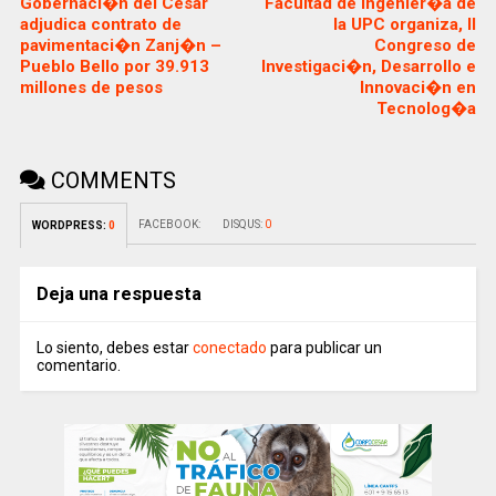
Gobernaci�n del Cesar
Facultad de Ingenier�a de
adjudica contrato de
la UPC organiza, II
pavimentaci�n Zanj�n –
Congreso de
Pueblo Bello por 39.913
Investigaci�n, Desarrollo e
millones de pesos
Innovaci�n en
Tecnolog�a
COMMENTS
FACEBOOK:
DISQUS:
0
WORDPRESS:
0
Deja una respuesta
Lo siento, debes estar
conectado
para publicar un
comentario.