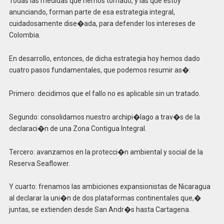
Todas las medidas que hemos tomado, y las que estoy
anunciando, forman parte de esa estrategia integral,
cuidadosamente dise�ada, para defender los intereses de
Colombia.
En desarrollo, entonces, de dicha estrategia hoy hemos dado
cuatro pasos fundamentales, que podemos resumir as�:
Primero: decidimos que el fallo no es aplicable sin un tratado.
Segundo: consolidamos nuestro archipi�lago a trav�s de la
declaraci�n de una Zona Contigua Integral.
Tercero: avanzamos en la protecci�n ambiental y social de la
Reserva Seaflower.
Y cuarto: frenamos las ambiciones expansionistas de Nicaragua
al declarar la uni�n de dos plataformas continentales que,�
juntas, se extienden desde San Andr�s hasta Cartagena.