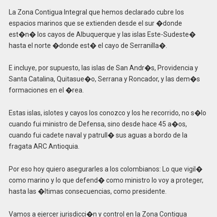
La Zona Contigua Integral que hemos declarado cubre los
espacios marinos que se extienden desde el sur �donde
est�n� los cayos de Albuquerque y las islas Este-Sudeste�
hasta el norte �donde est� el cayo de Serranilla�.
E incluye, por supuesto, las islas de San Andr�s, Providencia y
Santa Catalina, Quitasue�o, Serrana y Roncador, y las dem�s
formaciones en el �rea.
Estas islas, islotes y cayos los conozco y los he recorrido, no s�lo
cuando fui ministro de Defensa, sino desde hace 45 a�os,
cuando fui cadete naval y patrull� sus aguas a bordo de la
fragata ARC Antioquia.
Por eso hoy quiero asegurarles a los colombianos: Lo que vigil�
como marino y lo que defend� como ministro lo voy a proteger,
hasta las �ltimas consecuencias, como presidente.
Vamos a ejercer jurisdicci�n y control en la Zona Contigua