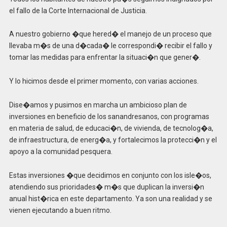
el fallo de la Corte Internacional de Justicia.
A nuestro gobierno �que hered� el manejo de un proceso que
llevaba m�s de una d�cada� le correspondi� recibir el fallo y
tomar las medidas para enfrentar la situaci�n que gener�.
Y lo hicimos desde el primer momento, con varias acciones.
Dise�amos y pusimos en marcha un ambicioso plan de
inversiones en beneficio de los sanandresanos, con programas
en materia de salud, de educaci�n, de vivienda, de tecnolog�a,
de infraestructura, de energ�a, y fortalecimos la protecci�n y el
apoyo a la comunidad pesquera.
Estas inversiones �que decidimos en conjunto con los isle�os,
atendiendo sus prioridades� m�s que duplican la inversi�n
anual hist�rica en este departamento. Ya son una realidad y se
vienen ejecutando a buen ritmo.