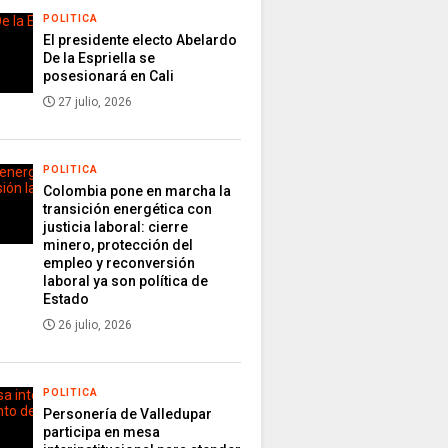
POLITICA
El presidente electo Abelardo
De la Espriella se
posesionará en Cali
27 julio, 2026
POLITICA
Colombia pone en marcha la
transición energética con
justicia laboral: cierre
minero, protección del
empleo y reconversión
laboral ya son política de
Estado
26 julio, 2026
POLITICA
Personería de Valledupar
participa en mesa