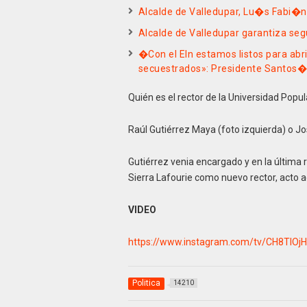
Alcalde de Valledupar, Lu�s Fabi�n
Alcalde de Valledupar garantiza seg
�Con el Eln estamos listos para abr
secuestrados»: Presidente Santos
Quién es el rector de la Universidad Popul
Raúl Gutiérrez Maya (foto izquierda) o Jo
Gutiérrez venia encargado y en la última
Sierra Lafourie como nuevo rector, acto a
VIDEO
https://www.instagram.com/tv/CH8TlOj
Politica
14210