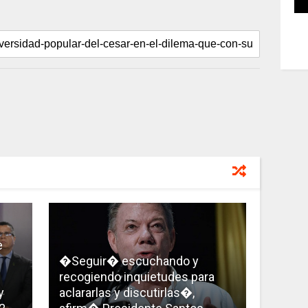
e
�Seguir� escuchando y
recogiendo inquietudes para
y
aclararlas y discutirlas�,