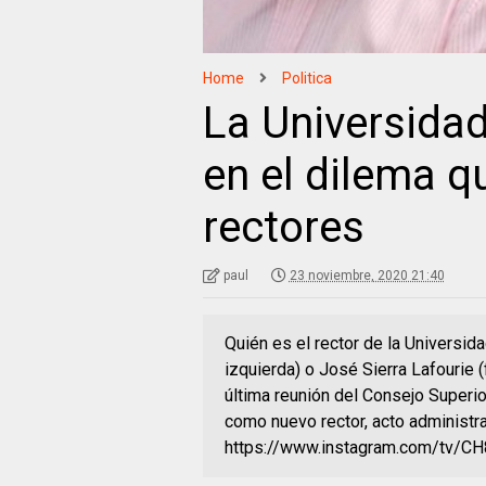
Home
Politica
La Universidad
en el dilema q
rectores
paul
23 noviembre, 2020 21:40
Quién es el rector de la Universid
izquierda) o José Sierra Lafourie (
última reunión del Consejo Superi
como nuevo rector, acto administr
https://www.instagram.com/tv/C