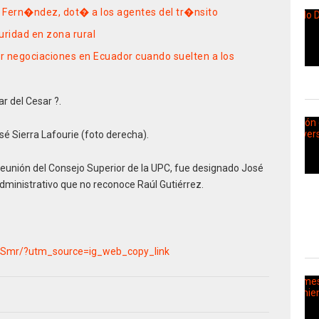
 Fern�ndez, dot� a los agentes del tr�nsito
uridad en zona rural
ir negociaciones en Ecuador cuando suelten a los
�
ar del Cesar ?.
sé Sierra Lafourie (foto derecha).
 reunión del Consejo Superior de la UPC, fue designado José
dministrativo que no reconoce Raúl Gutiérrez.
HSmr/?utm_source=ig_web_copy_link