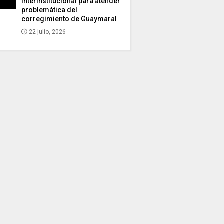
interinstitucional para atender
problemática del
corregimiento de Guaymaral
22 julio, 2026