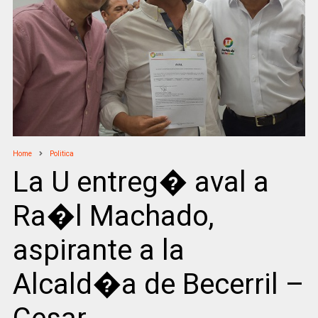
Home
Politica
La U entreg� aval a
Ra�l Machado,
aspirante a la
Alcald�a de Becerril –