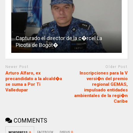
Capturado el director de la c�rcel La
Picota de Bogot�
Newer Post
Older Post
Arturo Alfaro, ex
Inscripciones para la V
precandidato a la alcald�a
versi�n del premio
se suma a Por Ti
regional GEMAS,
Valledupar
impulsado entidades
ambientales de la regi�n
Caribe
COMMENTS
FACEBOOK:
DISQUS:
0
WORDPRESS:
0