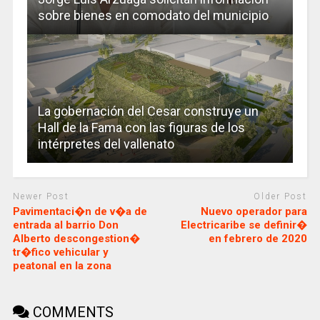
sobre bienes en comodato del municipio
La gobernación del Cesar construye un
Hall de la Fama con las figuras de los
intérpretes del vallenato
Newer Post
Older Post
Pavimentaci�n de v�a de
Nuevo operador para
entrada al barrio Don
Electricaribe se definir�
Alberto descongestion�
en febrero de 2020
tr�fico vehicular y
peatonal en la zona
COMMENTS