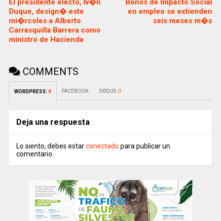
El presidente electo, Iv�n
Bonos de Impacto Social
Duque, design� este
en empleo se extienden
mi�rcoles a Alberto
seis meses m�s
Carrasquilla Barrera como
ministro de Hacienda
COMMENTS
FACEBOOK:
DISQUS:
0
WORDPRESS:
0
Deja una respuesta
Lo siento, debes estar
conectado
para publicar un
comentario.