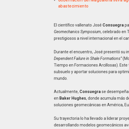
Gobernación del Magdalena lleva ag
abastecimiento
El científico vallenato José
Consuegra
pa
Geomechanics Symposium
, celebrado en 
prestigiosos a nivel internacional en el c
Durante el encuentro, José presentó su in
Dependent Failure in Shale Formations”
(Mo
Tiempo en Formaciones Arcillosas). Est
subsuelo y aportar soluciones para optim
mundo.
Actualmente,
Consuegra
se desempeña c
en
Baker Hughes
, donde acumula más de
soluciones geomecánicas en América, Euro
Su trayectoria lo ha llevado a liderar proy
desarrollando modelos geomecánicos avan