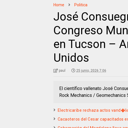
Home
Politica
José Consuegr
Congreso Mun
en Tucson – A
Unidos
paul
25 junio, 2026 7:06
El científico vallenato José Consu
Rock Mechanics / Geomechanics S
Electricaribe rechaza actos vand�li
Cacaoteros del Cesar capacitados e