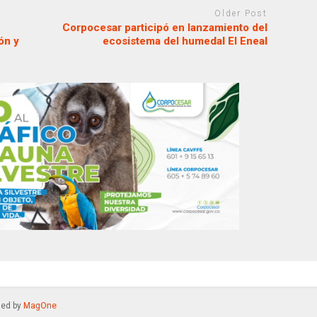
Older Post
Corpocesar participó en lanzamiento del
ón y
ecosistema del humedal El Eneal
gned by
MagOne