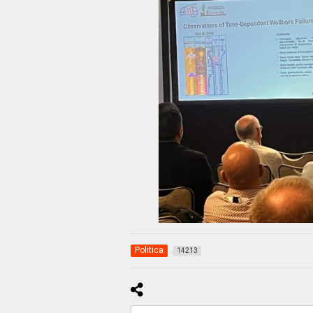
Politica
14213