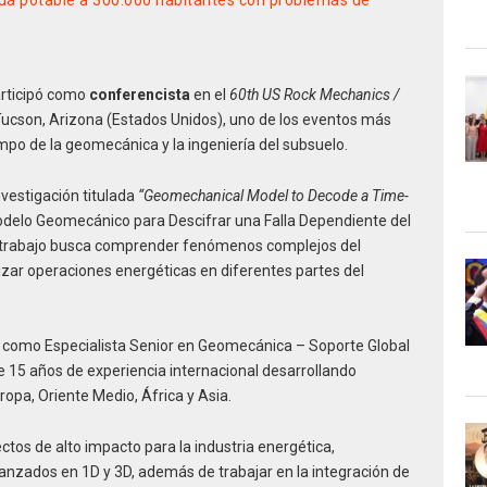
ua potable a 300.000 habitantes con problemas de
rticipó como
conferencista
en el
60th US Rock Mechanics /
Tucson, Arizona (Estados Unidos), uno de los eventos más
ampo de la geomecánica y la ingeniería del subsuelo.
vestigación titulada
“Geomechanical Model to Decode a Time-
delo Geomecánico para Descifrar una Falla Dependiente del
e trabajo busca comprender fenómenos complejos del
izar operaciones energéticas en diferentes partes del
omo Especialista Senior en Geomecánica – Soporte Global
 15 años de experiencia internacional desarrollando
pa, Oriente Medio, África y Asia.
ectos de alto impacto para la industria energética,
zados en 1D y 3D, además de trabajar en la integración de