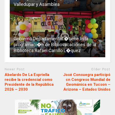
Valledupar y Asamblea
Gobierno Departamental �tiene lista
programaci�n de Bibliovacaciones de la
Biblioteca Rafael Carrillo L�quez
Newer Post
Older Post
Abelardo De La Espriella
José Consuegra participó
recibe la credencial como
cn Congreso Mundial de
Presidente de la República
Geománica en Tucson –
2026 – 2030
Arizona – Estados Unidos