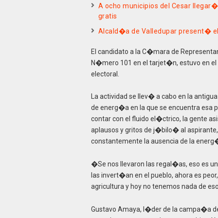
A ocho municipios del Cesar llegar�
gratis
Alcald�a de Valledupar present� el 
El candidato a la C�mara de Representan
N�mero 101 en el tarjet�n, estuvo en el 
electoral.
La actividad se llev� a cabo en la antigu
de energ�a en la que se encuentra esa p
contar con el fluido el�ctrico, la gente
aplausos y gritos de j�bilo� al aspiran
constantemente la ausencia de la energ
�Se nos llevaron las regal�as, eso es u
las invert�an en el pueblo, ahora es peor
agricultura y hoy no tenemos nada de eso
Gustavo Amaya, l�der de la campa�a de 