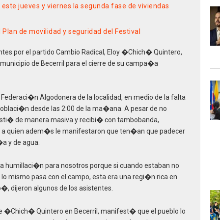
 este jueves y viernes la segunda fase de viviendas
Plan de movilidad y seguridad del Festival
tes por el partido Cambio Radical, Eloy �Chich� Quintero,
municipio de Becerril para el cierre de su campa�a
a Federaci�n Algodonera de la localidad, en medio de la falta
oblaci�n desde las 2:00 de la ma�ana. A pesar de no
 asisti� de manera masiva y recibi� con tambobanda,
te, a quien adem�s le manifestaron que ten�an que padecer
�a y de agua.
na humillaci�n para nosotros porque si cuando estaban no
, lo mismo pasa con el campo, esta era una regi�n rica en
�, dijeron algunos de los asistentes.
�Chich� Quintero en Becerril, manifest� que el pueblo lo