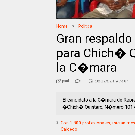
Home
Politica
Gran respaldo 
para Chich� Q
la C�mara
paul
0
2 marzo, 2014 23:02
El candidato a la C�mara de Repre
�Chich� Quintero, N�mero 101 en 
Con 1.800 profesionales, inician me
Caicedo