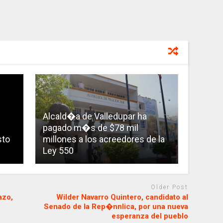
Alcald�a de Valledupar ha
pagado m�s de $78 mil
sto
millones a los acreedores de la
Ley 550
Older Post
azo,
Wilder Navarro Quintero, candidato al
Senado de la Rep�nnlica, por una nueva
esperanza del pueblo