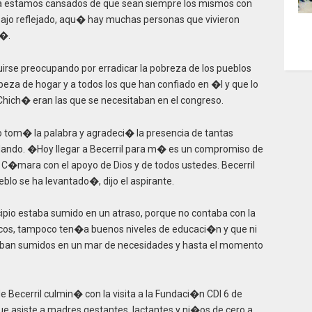
 estamos cansados de que sean siempre los mismos con
bajo reflejado, aqu� hay muchas personas que vivieron
j�.
irse preocupando por erradicar la pobreza de los pueblos
beza de hogar y a todos los que han confiado en �l y que lo
ich� eran las que se necesitaban en el congreso.
o tom� la palabra y agradeci� la presencia de tantas
ndando. �Hoy llegar a Becerril para m� es un compromiso de
a C�mara con el apoyo de Dios y de todos ustedes. Becerril
lo se ha levantado�, dijo el aspirante.
o estaba sumido en un atraso, porque no contaba con la
icos, tampoco ten�a buenos niveles de educaci�n y que ni
aban sumidos en un mar de necesidades y hasta el momento
e Becerril culmin� con la visita a la Fundaci�n CDI 6 de
que asiste a madres gestantes, lactantes y ni�os de cero a