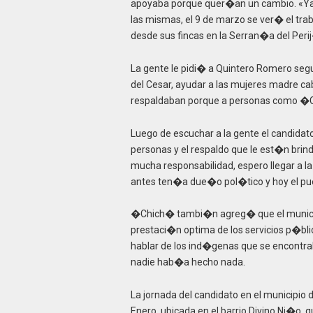
apoyaba porque quer�an un cambio. «Ya
las mismas, el 9 de marzo se ver� el tra
desde sus fincas en la Serran�a del Peri
La gente le pidi� a Quintero Romero segu
del Cesar, ayudar a las mujeres madre ca
respaldaban porque a personas como �Ch
Luego de escuchar a la gente el candidat
personas y el respaldo que le est�n bri
mucha responsabilidad, espero llegar a l
antes ten�a due�o pol�tico y hoy el pueb
�Chich� tambi�n agreg� que el municipi
prestaci�n optima de los servicios p�bl
hablar de los ind�genas que se encontr
nadie hab�a hecho nada.
La jornada del candidato en el municipio d
Enero, ubicada en el barrio Divino Ni�o, 