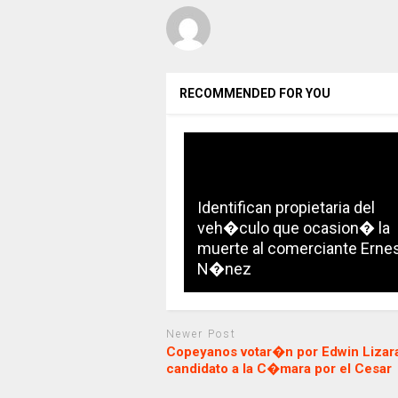
RECOMMENDED FOR YOU
Identifican propietaria del
veh�culo que ocasion� la
muerte al comerciante Erne
N�nez
Newer Post
Copeyanos votar�n por Edwin Lizar
candidato a la C�mara por el Cesar