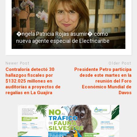
�ngela Patricia Rojas asumir� como
nueva agente especial de Electricaribe
Newer Post
Older Post
Contraloría detectó 30
Presidente Petro participa
hallazgos fiscales por
desde este martes en la
$132.025 millones en
reunión del Foro
auditorías a proyectos de
Económico Mundial de
regalías en La Guajira
Davos