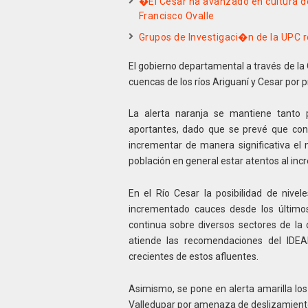
�El Cesar ha avanzado en cultura d
Francisco Ovalle
Grupos de Investigaci�n de la UPC 
El gobierno departamental a través de la 
cuencas de los ríos Ariguaní y Cesar por p
La alerta naranja se mantiene tanto 
aportantes, dado que se prevé que cont
incrementar de manera significativa el n
población en general estar atentos al inc
En el Río Cesar la posibilidad de nive
incrementado cauces desde los último
continua sobre diversos sectores de la
atiende las recomendaciones del IDEA
crecientes de estos afluentes.
Asimismo, se pone en alerta amarilla los 
Valledupar por amenaza de deslizamient