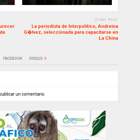
Older Post
urecer
La periodista de Interpolitico, Andreina
 de
G�lvez, seleccionada para capacitarse en
La China
FACEBOOK:
DISQUS:
0
publicar un comentario.