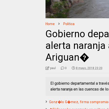
Home
Politica
Gobierno depa
alerta naranja
Ariguan�
paul
0
8 mayo, 2018 23:20
El gobierno departamental a travé
alerta naranja en las cuencas de lo
Gonz�lo G�mez, firma compromiso c