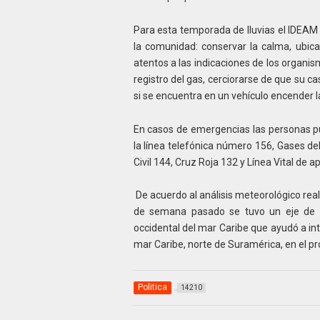
Para esta temporada de lluvias el IDEAM 
la comunidad: conservar la calma, ubic
atentos a las indicaciones de los organis
registro del gas, cerciorarse de que su ca
si se encuentra en un vehículo encender la
En casos de emergencias las personas p
la línea telefónica número 156, Gases de
Civil 144, Cruz Roja 132 y Línea Vital de 
De acuerdo al análisis meteorológico reali
de semana pasado se tuvo un eje de in
occidental del mar Caribe que ayudó a inte
mar Caribe, norte de Suramérica, en el p
Politica
14210