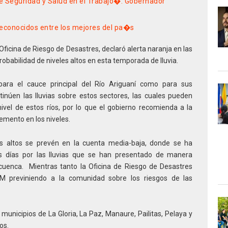
e Seguridad y Salud en el Trabajo�: Gobernador
reconocidos entre los mejores del pa�s
Oficina de Riesgo de Desastres, declaró alerta naranja en las
robabilidad de niveles altos en esta temporada de lluvia.
para el cauce principal del Río Ariguaní como para sus
inúen las lluvias sobre estos sectores, las cuales pueden
ivel de estos ríos, por lo que el gobierno recomienda a la
remento en los niveles.
les altos se prevén en la cuenta media-baja, donde se ha
s días por las lluvias que se han presentado de manera
 cuenca. Mientras tanto la Oficina de Riesgo de Desastres
M previniendo a la comunidad sobre los riesgos de las
municipios de La Gloria, La Paz, Manaure, Pailitas, Pelaya y
os.