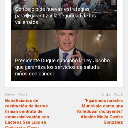
Concejo pide nuevas estrategias
para�garantizar la seguridad de los
vallenatos
Presidente Duque sancionó la Ley Jacobo
que garantiza los servicios de salud a
niños con cáncer
Newer Post
Older Post
Beneficiarios de
“Fijaremos nuestro
restitución de tierras
Municipio como una
firman contrato de
Valledupar incluyente,”
comercialización con
Alcalde Mello Castro
Lácteos San Luis en
González
Codazzi – Cesar