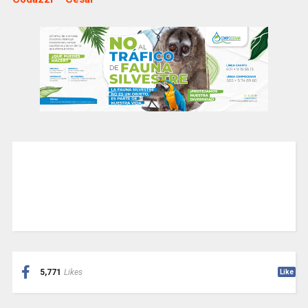
5,771
Likes
Like