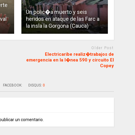
rte
Un polic�a muerto y seis
val
heridos en ataque de las Farc a
la insla la Gorgona (Cauca)
Older Post
Electricaribe realiz�trabajos de
emergencia en la l�nea 590 y circuito El
Copey
FACEBOOK:
DISQUS:
0
publicar un comentario.