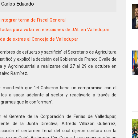
, Carlos Eduardo
ntegrar terna de Fiscal General
tadas para votar en elecciones de JAL en Valledupar
a de extras al Concejo de Valledupar
mbres de esfuerzo y sacrificio” el Secretario de Agricultura
tificó y explicó la decisión del Gobierno de Franco Ovalle de
 y Agroindustrial a realizarse del 27 al 29 de octubre en
nsalvo Ramírez.
 manifestó que “el Gobierno tiene un compromiso con el
tos a sacar adelante al sector y reactivarlo a través de
ogramas que lo conforman”.
r el Gerente de la Corporación de Ferias de Valledupar,
ente de la Junta Directiva, Alfredo Villazón Gutiérrez,
ación el certamen ferial del cual dijeron contará con la
las razas Cebú, Brahman, Gyr, Guzerat, que concursarán en