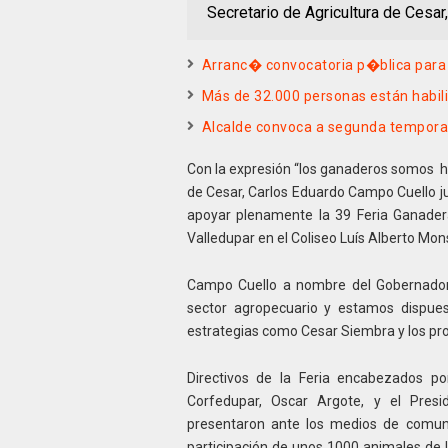
Secretario de Agricultura de Cesar
Arranc� convocatoria p�blica para i
Más de 32.000 personas están habili
Alcalde convoca a segunda temporad
Con la expresión “los ganaderos somos ho
de Cesar, Carlos Eduardo Campo Cuello jus
apoyar plenamente la 39 Feria Ganadera
Valledupar en el Coliseo Luís Alberto Mo
Campo Cuello a nombre del Gobernador
sector agropecuario y estamos dispues
estrategias como Cesar Siembra y los pr
Directivos de la Feria encabezados po
Corfedupar, Oscar Argote, y el Presid
presentaron ante los medios de comunic
participación de unos 1000 animales de 