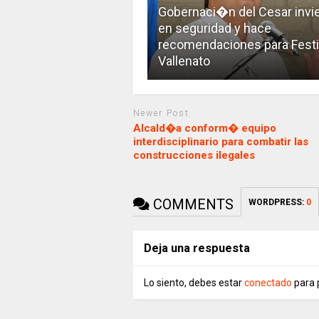
Gobernaci�n del Cesar invie
en seguridad y hace
recomendaciones para Festi
Vallenato
Newer Post
Alcald�a conform� equipo
interdisciplinario para combatir las
construcciones ilegales
COMMENTS
WORDPRESS:
0
Deja una respuesta
Lo siento, debes estar
conectado
para 