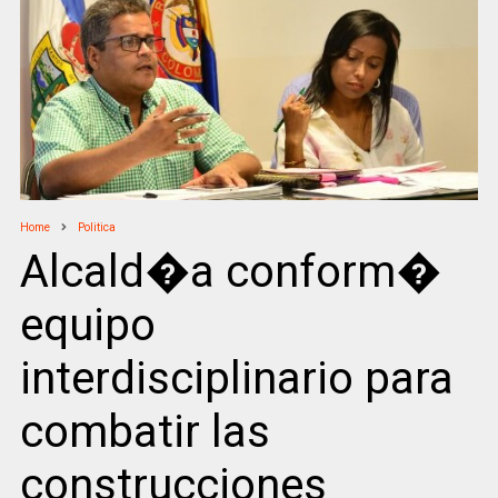
Home
Politica
Alcald�a conform�
equipo
interdisciplinario para
combatir las
construcciones