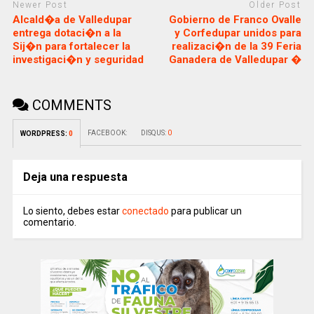
Newer Post
Older Post
Alcald�a de Valledupar
Gobierno de Franco Ovalle
entrega dotaci�n a la
y Corfedupar unidos para
Sij�n para fortalecer la
realizaci�n de la 39 Feria
investigaci�n y seguridad
Ganadera de Valledupar �
COMMENTS
FACEBOOK:
DISQUS:
0
WORDPRESS:
0
Deja una respuesta
Lo siento, debes estar
conectado
para publicar un
comentario.