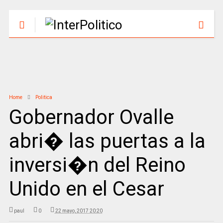
Home
Politica
Gobernador Ovalle
abri� las puertas a la
inversi�n del Reino
Unido en el Cesar
paul
0
22 mayo, 2017 20:20