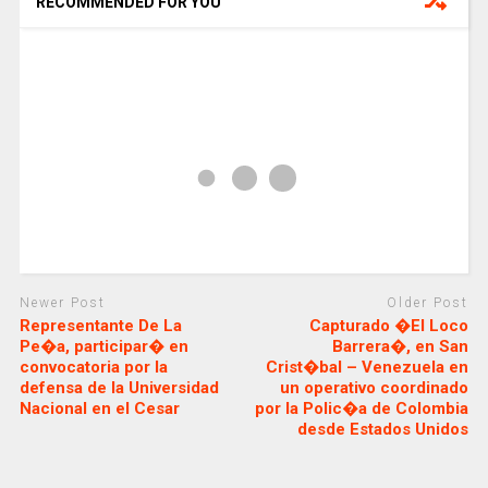
RECOMMENDED FOR YOU
Newer Post
Older Post
Representante De La
Capturado �El Loco
Pe�a, participar� en
Barrera�, en San
convocatoria por la
Crist�bal – Venezuela en
defensa de la Universidad
un operativo coordinado
Nacional en el Cesar
por la Polic�a de Colombia
desde Estados Unidos