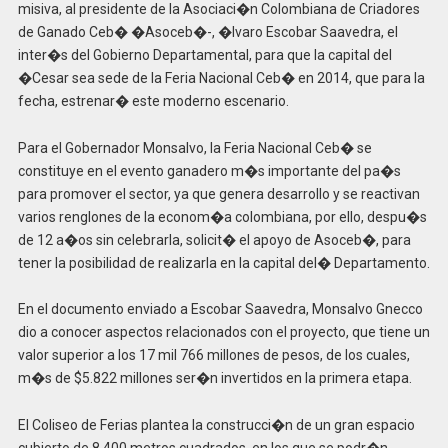
misiva, al presidente de la Asociaci�n Colombiana de Criadores
de Ganado Ceb� �Asoceb�-, �lvaro Escobar Saavedra, el
inter�s del Gobierno Departamental, para que la capital del
�Cesar sea sede de la Feria Nacional Ceb� en 2014, que para la
fecha, estrenar� este moderno escenario.
Para el Gobernador Monsalvo, la Feria Nacional Ceb� se
constituye en el evento ganadero m�s importante del pa�s
para promover el sector, ya que genera desarrollo y se reactivan
varios renglones de la econom�a colombiana, por ello, despu�s
de 12 a�os sin celebrarla, solicit� el apoyo de Asoceb�, para
tener la posibilidad de realizarla en la capital del� Departamento.
En el documento enviado a Escobar Saavedra, Monsalvo Gnecco
dio a conocer aspectos relacionados con el proyecto, que tiene un
valor superior a los 17 mil 766 millones de pesos, de los cuales,
m�s de $5.822 millones ser�n invertidos en la primera etapa.
El Coliseo de Ferias plantea la construcci�n de un gran espacio