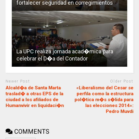
fortalecer seguridad en corregimientos
La UPC realiza jornada acad�mica para
celebrar el D�a del Contador
Newer Post
Older Post
Alcald�a de Santa Marta
«Liberalismo del Cesar se
traslad� a otras EPS de la
perfila como la estructura
ciudad a los afiliados de
pol�tica m�s s�lida para
Humanvivir en liquidaci�n
las elecciones 2014»:
Pedro Muvdi
COMMENTS