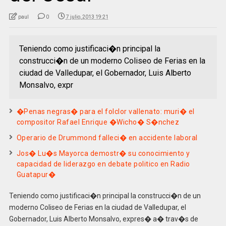
paul
0
7 julio, 2013 19:21
Teniendo como justificaci�n principal la
construcci�n de un moderno Coliseo de Ferias en la
ciudad de Valledupar, el Gobernador, Luis Alberto
Monsalvo, expr
�Penas negras� para el folclor vallenato: muri� el
compositor Rafael Enrique �Wicho� S�nchez
Operario de Drummond falleci� en accidente laboral
Jos� Lu�s Mayorca demostr� su conocimiento y
capacidad de liderazgo en debate politico en Radio
Guatapur�
Teniendo como justificaci�n principal la construcci�n de un
moderno Coliseo de Ferias en la ciudad de Valledupar, el
Gobernador, Luis Alberto Monsalvo, expres� a� trav�s de