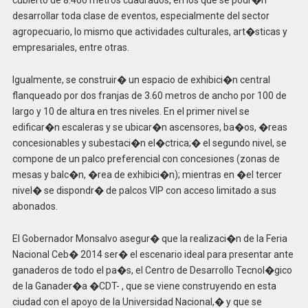
cubierto de 8.400 metros cuadrados, en los que se podr�n
desarrollar toda clase de eventos, especialmente del sector
agropecuario, lo mismo que actividades culturales, art�sticas y
empresariales, entre otras.
Igualmente, se construir� un espacio de exhibici�n central
flanqueado por dos franjas de 3.60 metros de ancho por 100 de
largo y 10 de altura en tres niveles. En el primer nivel se
edificar�n escaleras y se ubicar�n ascensores, ba�os, �reas
concesionables y subestaci�n el�ctrica;� el segundo nivel, se
compone de un palco preferencial con concesiones (zonas de
mesas y balc�n, �rea de exhibici�n); mientras en �el tercer
nivel� se dispondr� de palcos VIP con acceso limitado a sus
abonados.
El Gobernador Monsalvo asegur� que la realizaci�n de la Feria
Nacional Ceb� 2014 ser� el escenario ideal para presentar ante
ganaderos de todo el pa�s, el Centro de Desarrollo Tecnol�gico
de la Ganader�a �CDT- , que se viene construyendo en esta
ciudad con el apoyo de la Universidad Nacional,� y que se