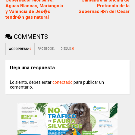
Gobernador Monsalvo,
Santana a la oficina de
Aguas Blancas, Mariangola
Protocolo de la
y Valencia de Jes�s
Gobernaci�n del Cesar
tendr�n gas natural
COMMENTS
FACEBOOK:
DISQUS:
0
WORDPRESS:
0
Deja una respuesta
Lo siento, debes estar
conectado
para publicar un
comentario.