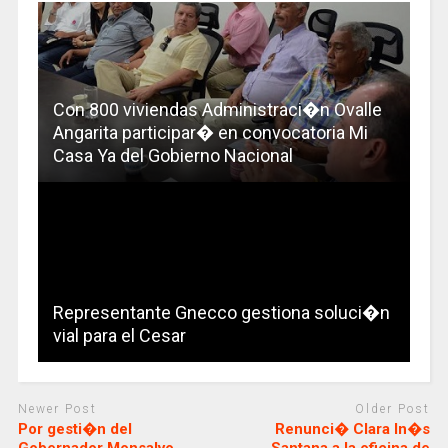
Con 800 viviendas Administraci�n Ovalle
Angarita participar� en convocatoria Mi
Casa Ya del Gobierno Nacional
Representante Gnecco gestiona soluci�n
vial para el Cesar
Newer Post
Older Post
Por gesti�n del
Renunci� Clara In�s