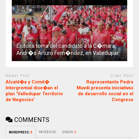
Exitosa toma del candidato a la C�mara,
Andr�s Arturo Fern�ndez, en Valledupar
Newer Post
Older Post
Alcald�a y Comit�
Representante Pedro
Intergremial dise�an el
Muvdi presenta iniciativas
plan ‘Valledupar Territorio
de desarrollo social en el
de Negocios’
Congreso
COMMENTS
FACEBOOK:
DISQUS:
0
WORDPRESS:
0