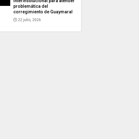
interinstitucional para atender
problemática del
corregimiento de Guaymaral
22 julio, 2026