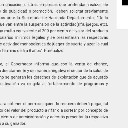
comunicación u otras empresas que pretendan realizar de
s de publicidad o promoción, deben solicitar previamente
tos ante la Secretaría de Hacienda Departamental, “De lo
ue van entre la suspensión de la actividad(rifa, juegos, etc),
na multa equivalente al 200 por ciento del valor del producto
alarios mínimos legales y se presentarán las respectivas
 de actividad monopolística de juegos de suerte y azar, lo cual
n término de 6 a 8 años”. Puntualizó.
do, el Gobernador informa que con la venta de chance,
a directamente y de manera negativa el sector de la salud de
 no se generan los derechos de explotación que de acuerdo
stinación va dirigida al fortalecimiento de programas y
ra obtener el permiso, quien lo requiera deberá pagar, tal
to del valor del producto a rifar o a sortear por concepto de
 ciento de administración y además presentar la respectiva
o a su ganador.