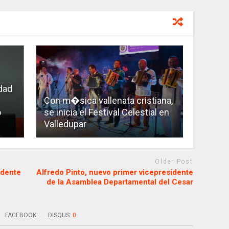
dad
Con m�sica vallenata cristiana,
o
se inicia el Festival Celestial en
Valledupar
Older Post
idente
Alfredo Pinto, nuevo primer vicepresidente
de la Asamblea Departamental del Cesar
FACEBOOK:
DISQUS:
0