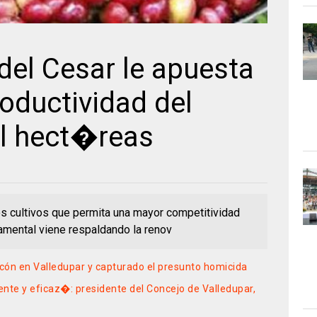
el Cesar le apuesta
roductividad del
l hect�reas
os cultivos que permita una mayor competitividad
amental viene respaldando la renov
cón en Valledupar y capturado el presunto homicida
te y eficaz�: presidente del Concejo de Valledupar,