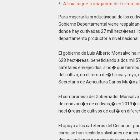
Afinia sigue trabajando de forma con
Para mejorar la productividad de los cult
Gobierno Departamental viene respaldand
donde hay cultivadas 27 mil hect�reas, lo
departamento productor a nivel nacional.
El gobierno de Luis Alberto Monsalvo ha i
628 hect�reas, beneficiando a dos mil 
cafetales envejecidos, sino� que hemos 
del cultivo, en el tema de� broca y roya, q
Secretario de Agricultura Carlos Mu�oz
El compromiso del Gobernador Monsalvo 
de renovaci�n de cultivos,� en 2013� s
hect�reas de cultivos de caf� en diferen
El apoyo a los cafeteros del Cesar por pa
como se han recibido solicitudes de ince
dos mil millones de pesos para ser aprob