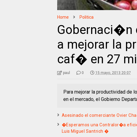
Home
Politica
Gobernaci�n d
a mejorar la p
caf� en 27 mi
paul
0
15 mayo, 2013 20:07
Para mejorar la productividad de l
en el mercado, el Gobierno Depart
Asesinado el comerciante Ovier Cha
�Esperamos una Contralor�a eficien
Luis Miguel Santrich �