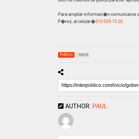
Para ampliar informaci�n comunicarse c
P�rez, al celular�
313 559 15 26
Politica
14210
AUTHOR:
PAUL