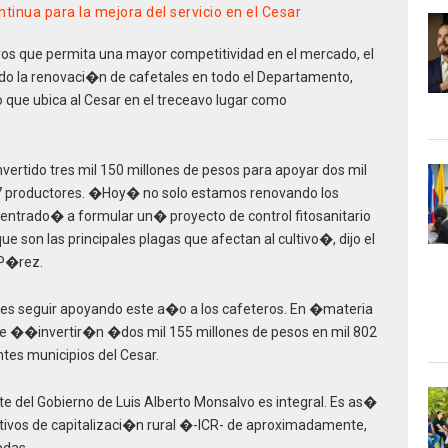
tinua para la mejora del servicio en el Cesar
ivos que permita una mayor competitividad en el mercado, el
o la renovaci�n de cafetales en todo el Departamento,
 que ubica al Cesar en el treceavo lugar como
nvertido tres mil 150 millones de pesos para apoyar dos mil
57 productores. �Hoy� no solo estamos renovando los
entrado� a formular un� proyecto de control fitosanitario
ue son las principales plagas que afectan al cultivo�, dijo el
 P�rez.
es seguir apoyando este a�o a los cafeteros. En �materia
e ��invertir�n �dos mil 155 millones de pesos en mil 802
tes municipios del Cesar.
rte del Gobierno de Luis Alberto Monsalvo es integral. Es as�
ntivos de capitalizaci�n rural �-ICR- de aproximadamente,
adas.