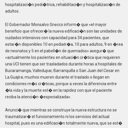
hospitalizaci�n pedi�trica, rehabilitaci�n y hospitalizaci�n de
adultos.
El Gobernador Monsalvo Gnecco inform� que «el mayor
beneficio que ofrecer� la nueva edificaci�n son las unidades de
cuidados intensivos con capacidad para 34 pacientes, que
estar�n disponibles 10 en pediatr�a, 10 para adultos, 9 en �rea
de neonatos y 5 en el pabell�n de quemados» asegur� que
«actualmente los pacientes en situaci�n cr�tica que requieren
una UCI tienen que ser trasladados durante horas a hospitales de
Bucaramanga, Valledupar, Barranquilla o San Juan del Cesar en
La Guajira; muchos mueren durante el traslado o llegan en
condiciones m�s cr�ticas, porque a veces la diferencia entre
�la vida y la muerte est� en la rapidez con que el paciente
reciba la atenci�n �especializada».
Anunci� que mientras se construye la nueva estructura no se
traumatizar� el funcionamiento ni los servicios del actual
hospital, pues es una edificaci�n totalmente nueva, que se est�