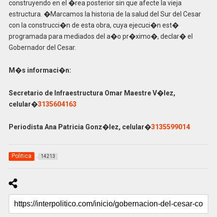
construyendo en el �rea posterior sin que afecte la vieja
estructura. �Marcamos la historia de la salud del Sur del Cesar
con la construcci�n de esta obra, cuya ejecuci�n est�
programada para mediados del a�o pr�ximo�, declar� el
Gobernador del Cesar.
M�s informaci�n:
Secretario de Infraestructura Omar Maestre V�lez,
celular�
3135604163
Periodista Ana Patricia Gonz�lez, celular�
3135599014
Politica
14213