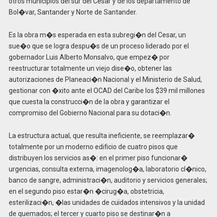
otros municipios del sur del Cesar y de los departamento de
Bol�var, Santander y Norte de Santander.
Es la obra m�s esperada en esta subregi�n del Cesar, un
sue�o que se logra despu�s de un proceso liderado por el
gobernador Luis Alberto Monsalvo, que empez� por
reestructurar totalmente un viejo dise�o, obtener las
autorizaciones de Planeaci�n Nacional y el Ministerio de Salud,
gestionar con �xito ante el OCAD del Caribe los $39 mil millones
que cuesta la construcci�n de la obra y garantizar el
compromiso del Gobierno Nacional para su dotaci�n.
La estructura actual, que resulta ineficiente, se reemplazar�
totalmente por un moderno edificio de cuatro pisos que
distribuyen los servicios as�: en el primer piso funcionar�
urgencias, consulta externa, imagenolog�a, laboratorio cl�nico,
banco de sangre, administraci�n, auditorio y servicios generales;
en el segundo piso estar�n �cirug�a, obstetricia,
esterilizaci�n, �las unidades de cuidados intensivos y la unidad
de quemados; el tercer y cuarto piso se destinar�n a