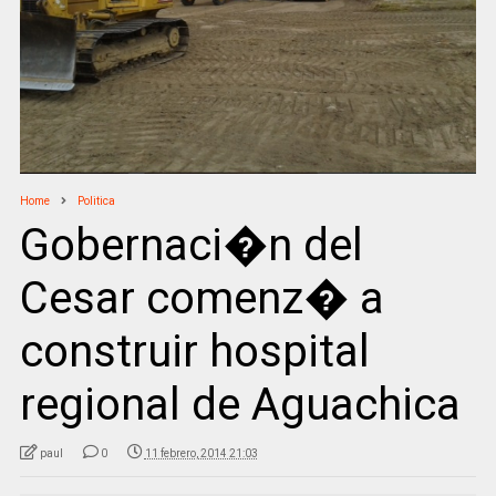
Home
Politica
Gobernaci�n del
Cesar comenz� a
construir hospital
regional de Aguachica
paul
0
11 febrero, 2014 21:03