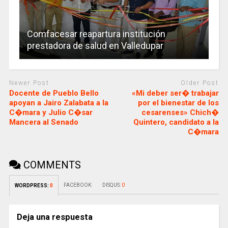
Comfacesar reapartura institución
prestadora de salud en Valledupar
Newer Post
Older Post
Docente de Pueblo Bello
«Mi deber ser� trabajar
apoyan a Jairo Zalabata a la
por el bienestar de los
C�mara y Julio C�sar
cesarenses» Chich�
Mancera al Senado
Quintero, candidato a la
C�mara
COMMENTS
FACEBOOK:
DISQUS:
0
WORDPRESS:
0
Deja una respuesta