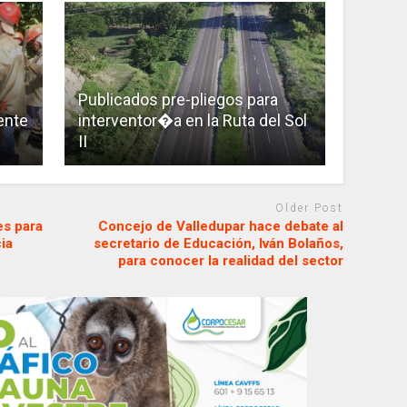
Publicados pre-pliegos para
ente
interventor�a en la Ruta del Sol
II
Older Post
es para
Concejo de Valledupar hace debate al
ia
secretario de Educación, Iván Bolaños,
para conocer la realidad del sector