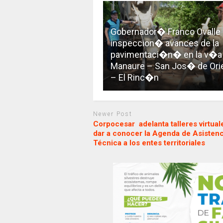
Gobernador� Franco Ovalle
inspeccion� avances de la
pavimentaci�n� en la v�a
Manaure – San Jos� de Ori
– El Rinc�n
Newer Post
Corpocesar adelanta talleres virtual
dar a conocer la Agenda de Asistenc
Técnica a los entes territoriales