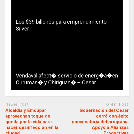
Los $39 billones para emprendimiento
Silver
Vendaval afect� servicio de energ�a�en
Curuman� y Chiriguan� – Cesar
Newer Post
Older Post
Alcaldía y Emdupar
Gobernación del Cesar
aprovechan toque de
cerró con éxito
queda por la vida para
convocatoria del programa
hacer desinfección en la
Apoyo a Alianzas
ciudad
Productivas