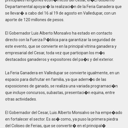
principales renglones econ�micos del Cesar, el
�
El Gobierno
Departamental apoyar� la realizaci�n de la Feria Ganadera que
se llevar� a cabo del 16 al 19 de agosto en Valledupar, con un
aporte de 120 millones de pesos.
El Gobernador Luis Alberto Monsalvo ha estado en contacto
directo con la Fuerza P�blica para garantizar la seguridad de
este evento, que se convierte en la principal vitrina ganadera y
empresarial del Cesar, toda vez que participan los m�s
destacados ganaderos y expositores del pa�s y del exterior.
La Feria Ganadera en Valledupar se convierte igualmente, en un
espacio para disfrutar en familia, ya que adem�s de las
exposiciones de ganado, se realiza una variada programaci�n
que incluye concursos, subastas, presentaci�n equina, entre
otras actividades.
El Gobernador del Cesar, Luis Alberto Monsalvo se ha empe�ado
en fortalecer el sector. Es as� como, ya puso la primera piedra
del Coliseo de Ferias, que se convertir� en el principal�