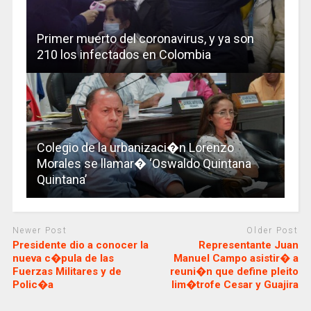
Primer muerto del coronavirus, y ya son
210 los infectados en Colombia
Colegio de la urbanizaci�n Lorenzo
Morales se llamar� ‘Oswaldo Quintana
Quintana’
Newer Post
Older Post
Presidente dio a conocer la
Representante Juan
nueva c�pula de las
Manuel Campo asistir� a
Fuerzas Militares y de
reuni�n que define pleito
Polic�a
lim�trofe Cesar y Guajira