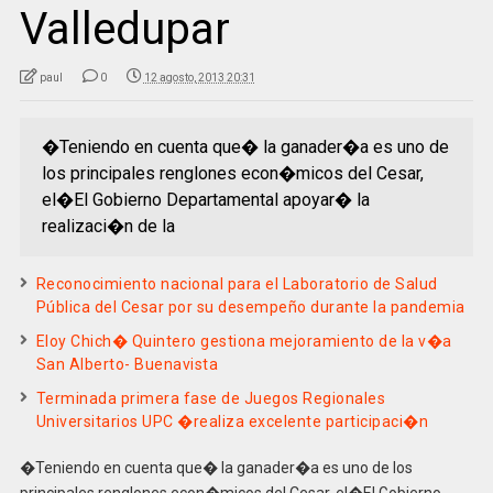
Valledupar
paul
0
12 agosto, 2013 20:31
�Teniendo en cuenta que� la ganader�a es uno de
los principales renglones econ�micos del Cesar,
el�El Gobierno Departamental apoyar� la
realizaci�n de la
Reconocimiento nacional para el Laboratorio de Salud
Pública del Cesar por su desempeño durante la pandemia
Eloy Chich� Quintero gestiona mejoramiento de la v�a
San Alberto- Buenavista
Terminada primera fase de Juegos Regionales
Universitarios UPC �realiza excelente participaci�n
�
Teniendo en cuenta que� la ganader�a es uno de los