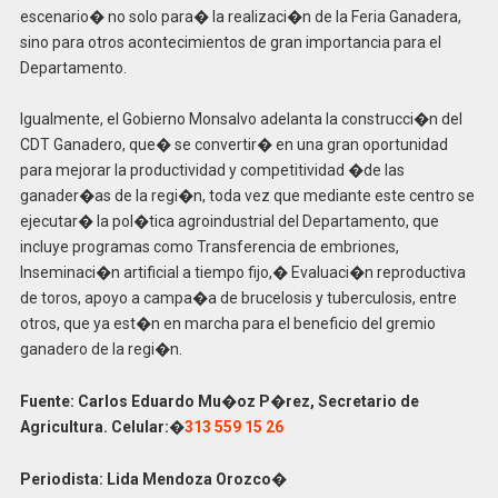
escenario� no solo para� la realizaci�n de la Feria Ganadera,
sino para otros acontecimientos de gran importancia para el
Departamento.
Igualmente, el Gobierno Monsalvo adelanta la construcci�n del
CDT Ganadero, que� se convertir� en una gran oportunidad
para mejorar la productividad y competitividad �de las
ganader�as de la regi�n, toda vez que mediante este centro se
ejecutar� la pol�tica agroindustrial del Departamento, que
incluye programas como Transferencia de embriones,
Inseminaci�n artificial a tiempo fijo,� Evaluaci�n reproductiva
de toros, apoyo a campa�a de brucelosis y tuberculosis, entre
otros, que ya est�n en marcha para el beneficio del gremio
ganadero de la regi�n.
Fuente: Carlos Eduardo Mu�oz P�rez, Secretario de
Agricultura. Celular:�
313 559 15 26
Periodista: Lida Mendoza Orozco�