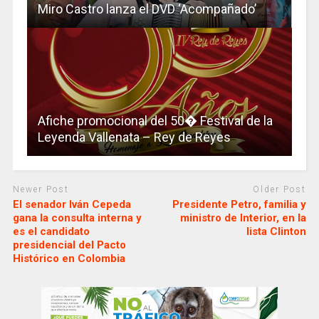
Miro Castro lanza el DVD ‘Acompañado’
Afiche promocional del 50� Festival de la
Leyenda Vallenata – Rey de Reyes
Newer Post
Older Post
El senador Iván Cepeda
Presidente Petro, familia y
gana la consulta interna y
ministro de Interior, en la
es el candidato
lista Clinton
presidencial del Pacto
Histórico en Colombia