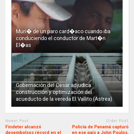
Muri� de un paro card�aco cuando iba
conduciendo el conductor de Mart�n
El�as
Gobernación del Cesar adjudica
construcción y optimización del
acueducto de la vereda El Vallito (Astrea)
Newer Post
Older Post
Findeter alcanzó
Policía de Panamá capturó
desembolsos récord en el
en ese país a John Poulos,