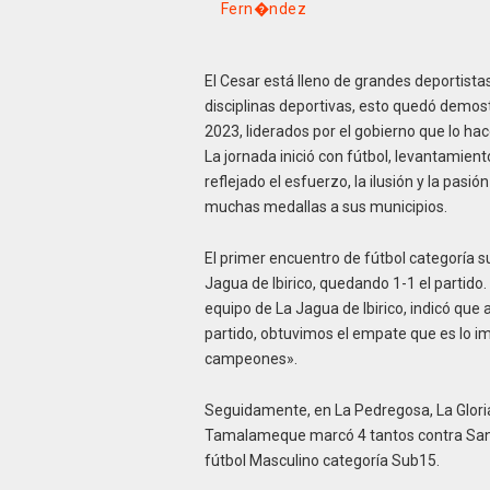
Fern�ndez
El Cesar está lleno de grandes deportista
disciplinas deportivas, esto quedó demos
2023, liderados por el gobierno que lo hac
La jornada inició con fútbol, levantamien
reflejado el esfuerzo, la ilusión y la pas
muchas medallas a sus municipios.
El primer encuentro de fútbol categoría s
Jagua de Ibirico, quedando 1-1 el partido.
equipo de La Jagua de Ibirico, indicó que 
partido, obtuvimos el empate que es lo im
campeones».
Seguidamente, en La Pedregosa, La Gloria
Tamalameque marcó 4 tantos contra San Al
fútbol Masculino categoría Sub15.