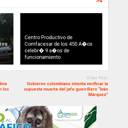
Centro Productivo de
rres
Comfacesar de los 450 A�os
celebr� 9 a�os de
funcionamiento
Older Post
lina
Gobierno colombiano intenta verificar la
n los
supuesta muerte del jefe guerrillero “Iván
Márquez”