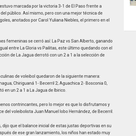
estuvo marcada por la victoria 3-1 de El Paso frente a
 del público. Así mismo, pero con una mejor técnica de
 goles, anotados por Carol Yuliana Niebles, el primero en el
iones femeninas se cerró así: La Paz vs San Alberto, ganando
gual entre La Gloria vs Pailitas, este último quedando con el
ción de La Jagua derrotó con un 2 a 1 a la selección de
ulinas de voleibol quedaron de la siguiente manera:
agua; Chiriguaná 1- Becerril 2; Aguachica 2- Bosconia 0,
ó en un 2 a 1 a La Jagua de Ibirico.
enos contrincantes, pero lo mejor es que lo disfrutamos y
e del voleibolista Juan Manuel lobo Hernández, de Becerril.
 dijo que el balance inicial de estas justas deportivas en su
espués de ese gran lanzamiento, los niños han estado muy