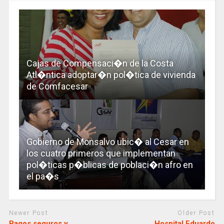
Cajas de Compensaci�n de la Costa
Atl�ntica adoptar�n pol�tica de vivienda
de Comfacesar
Gobierno de Monsalvo ubic� al Cesar en
los cuatro primeros que implementan
pol�ticas p�blicas de poblaci�n afro en
el pa�s
Newer Post
Older Post
Pagos seguros y
Hospital Eduardo