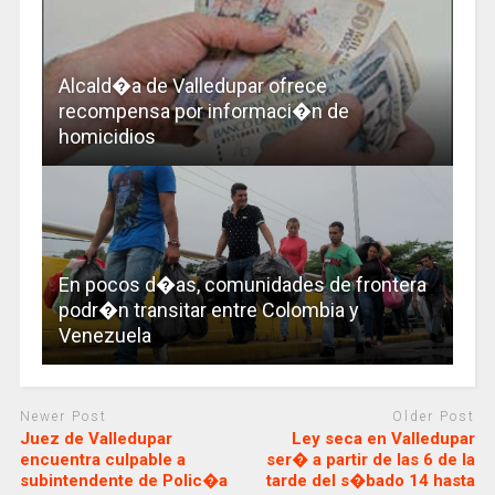
Alcald�a de Valledupar ofrece
recompensa por informaci�n de
homicidios
En pocos d�as, comunidades de frontera
podr�n transitar entre Colombia y
Venezuela
Newer Post
Older Post
Juez de Valledupar
Ley seca en Valledupar
encuentra culpable a
ser� a partir de las 6 de la
subintendente de Polic�a
tarde del s�bado 14 hasta