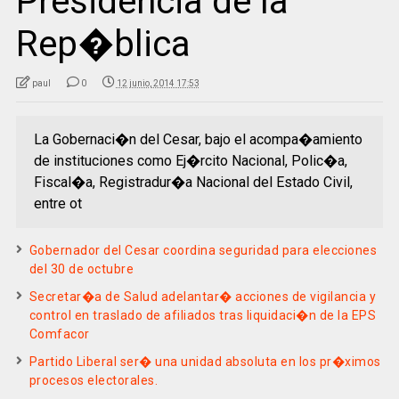
Presidencia de la
Rep�blica
paul
0
12 junio, 2014 17:53
La Gobernaci�n del Cesar, bajo el acompa�amiento
de instituciones como Ej�rcito Nacional, Polic�a,
Fiscal�a, Registradur�a Nacional del Estado Civil,
entre ot
Gobernador del Cesar coordina seguridad para elecciones
del 30 de octubre
Secretar�a de Salud adelantar� acciones de vigilancia y
control en traslado de afiliados tras liquidaci�n de la EPS
Comfacor
Partido Liberal ser� una unidad absoluta en los pr�ximos
procesos electorales.