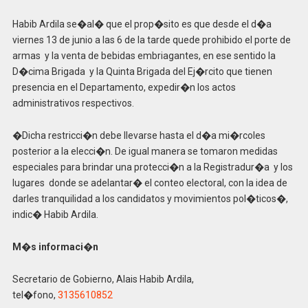
Habib Ardila se�al� que el prop�sito es que desde el d�a
viernes 13 de junio a las 6 de la tarde quede prohibido el porte de
armas y la venta de bebidas embriagantes, en ese sentido la
D�cima Brigada y la Quinta Brigada del Ej�rcito que tienen
presencia en el Departamento, expedir�n los actos
administrativos respectivos.
�Dicha restricci�n debe llevarse hasta el d�a mi�rcoles
posterior a la elecci�n. De igual manera se tomaron medidas
especiales para brindar una protecci�n a la Registradur�a y los
lugares donde se adelantar� el conteo electoral, con la idea de
darles tranquilidad a los candidatos y movimientos pol�ticos�,
indic� Habib Ardila.
M�s informaci�n
Secretario de Gobierno, Alais Habib Ardila,
tel�fono,
3135610852