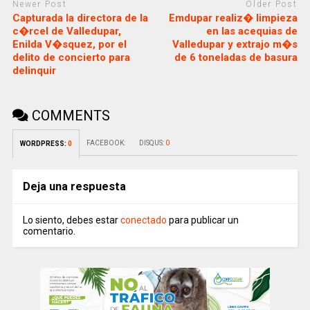
Newer Post
Older Post
Capturada la directora de la
Emdupar realiz� limpieza
c�rcel de Valledupar,
en las acequias de
Enilda V�squez, por el
Valledupar y extrajo m�s
delito de concierto para
de 6 toneladas de basura
delinquir
COMMENTS
FACEBOOK:
DISQUS:
0
WORDPRESS:
0
Deja una respuesta
Lo siento, debes estar
conectado
para publicar un
comentario.