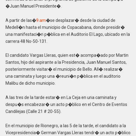
�Juan Manuel Presidente�.
A partir de las�
9.am
�se desplazar� desde la ciudad de
Medell�n hasta el municipio de Copacabana, donde presidir�
una manifestaci�n p�blica en el Auditorio El Lago, ubicado en la
carrera 48 No-50-131.
El candidato Vargas Lleras, quien est� acompa�ado por Martin
Santos, hijo del aspirante a la Presidencia, Juan Manuel Santos,
posteriormente visitar� el municipio de Bello. All� realizar�
una caminata y luego una �reuni�n p�blica en el auditorio
Malibu de dicho municipio.
A las tres de la tarde estar� en La Ceja en una caminata y
despu�s encabezar� un acto p�blico en el Centro de Eventos
Candilejas (Calle 21 # 20-55).
En el municipio de Rionegro, a las 5 de la tarde, el candidato a la
Vicepresidencia� German Vargas Lleras tendr� un acto p�blico