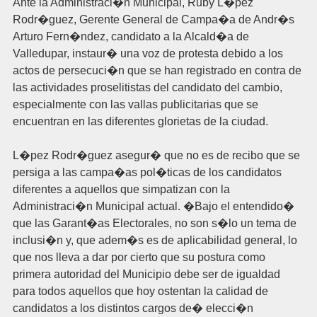
Ante la Administraci�n Municipal, Ruby L�pez
Rodr�guez, Gerente General de Campa�a de Andr�s
Arturo Fern�ndez, candidato a la Alcald�a de
Valledupar, instaur� una voz de protesta debido a los
actos de persecuci�n que se han registrado en contra de
las actividades proselitistas del candidato del cambio,
especialmente con las vallas publicitarias que se
encuentran en las diferentes glorietas de la ciudad.
L�pez Rodr�guez asegur� que no es de recibo que se
persiga a las campa�as pol�ticas de los candidatos
diferentes a aquellos que simpatizan con la
Administraci�n Municipal actual. �Bajo el entendido�
que las Garant�as Electorales, no son s�lo un tema de
inclusi�n y, que adem�s es de aplicabilidad general, lo
que nos lleva a dar por cierto que su postura como
primera autoridad del Municipio debe ser de igualdad
para todos aquellos que hoy ostentan la calidad de
candidatos a los distintos cargos de� elecci�n