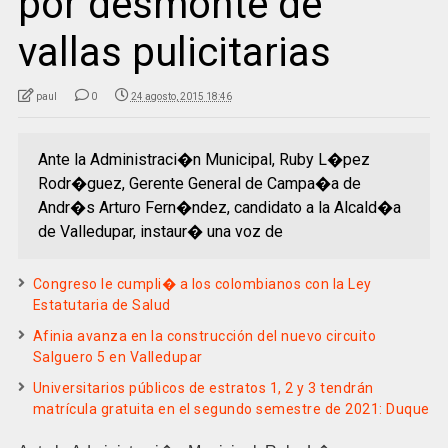
por desmonte de
vallas pulicitarias
paul
0
24 agosto, 2015 18:46
Ante la Administraci�n Municipal, Ruby L�pez
Rodr�guez, Gerente General de Campa�a de
Andr�s Arturo Fern�ndez, candidato a la Alcald�a
de Valledupar, instaur� una voz de
Congreso le cumpli� a los colombianos con la Ley
Estatutaria de Salud
Afinia avanza en la construcción del nuevo circuito
Salguero 5 en Valledupar
Universitarios públicos de estratos 1, 2 y 3 tendrán
matrícula gratuita en el segundo semestre de 2021: Duque