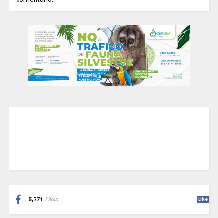
5,771
Likes
Like