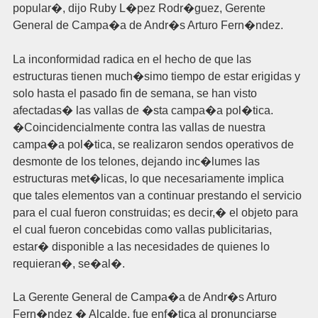
popular�, dijo Ruby L�pez Rodr�guez, Gerente
General de Campa�a de Andr�s Arturo Fern�ndez.
La inconformidad radica en el hecho de que las
estructuras tienen much�simo tiempo de estar erigidas y
solo hasta el pasado fin de semana, se han visto
afectadas� las vallas de �sta campa�a pol�tica.
�Coincidencialmente contra las vallas de nuestra
campa�a pol�tica, se realizaron sendos operativos de
desmonte de los telones, dejando inc�lumes las
estructuras met�licas, lo que necesariamente implica
que tales elementos van a continuar prestando el servicio
para el cual fueron construidas; es decir,� el objeto para
el cual fueron concebidas como vallas publicitarias,
estar� disponible a las necesidades de quienes lo
requieran�, se�al�.
La Gerente General de Campa�a de Andr�s Arturo
Fern�ndez � Alcalde, fue enf�tica al pronunciarse