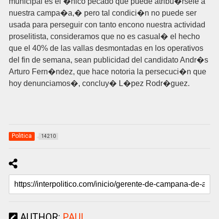
municipal es el �nico pecado que puede atribu�rsele a
nuestra campa�a,� pero tal condici�n no puede ser
usada para perseguir con tanto encono nuestra actividad
proselitista, consideramos que no es casual� el hecho
que el 40% de las vallas desmontadas en los operativos
del fin de semana, sean publicidad del candidato Andr�s
Arturo Fern�ndez, que hace notoria la persecuci�n que
hoy denunciamos�, concluy� L�pez Rodr�guez.
Politica
14210
AUTHOR:
PAUL