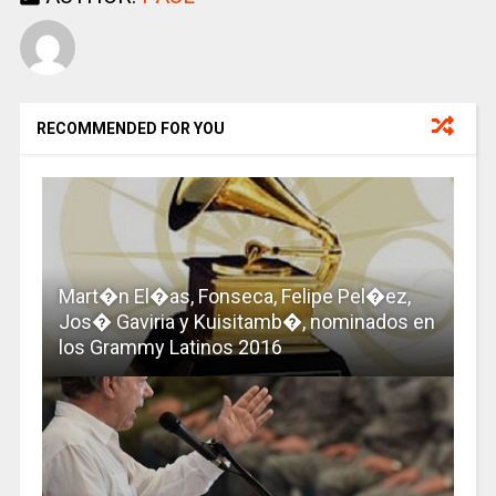
RECOMMENDED FOR YOU
Mart�n El�as, Fonseca, Felipe Pel�ez,
Jos� Gaviria y Kuisitamb�, nominados en
los Grammy Latinos 2016