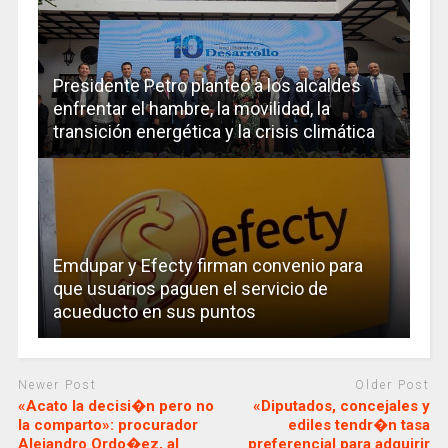
Presidente Petro planteó a los alcaldes
enfrentar el hambre, la movilidad, la
transición energética y la crisis climática
Emdupar y Efecty firman convenio para
que usuarios paguen el servicio de
acueducto en sus puntos
Newer Post
Older Post
«Acato la decisi�n pero no
«Diputados, concejales y
la comparto»: procurador
ediles tendr�n tasa
Alejandro Ordo�ez, al
preferencial para adquirir