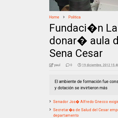
Home
Politica
Fundaci�n La 
donar� aula d
Sena Cesar
paul
0
19 diciembre, 2012 15:4
El ambiente de formación fue const
y dotación se invirtieron más
Senador Jos� Alfredo Gnecco exigir
Secretar�a de Salud del Cesar empr
departamento