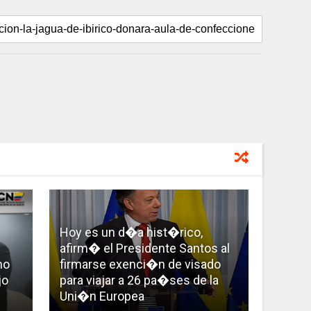
Hoy es un d�a hist�rico,
afirm� el Presidente Santos al
mo
firmarse exenci�n de visado
jo
para viajar a 26 pa�ses de la
Uni�n Europea