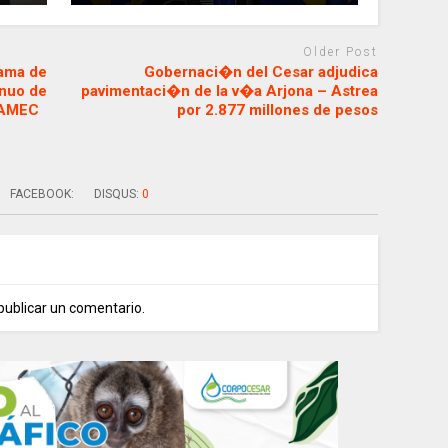
Older Post
rama de
Gobernaci�n del Cesar adjudica
inuo de
pavimentaci�n de la v�a Arjona – Astrea
 PAMEC
por 2.877 millones de pesos
FACEBOOK:
DISQUS:
0
publicar un comentario.