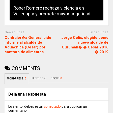
Rober Romero rechaza violencia en
Valledupar y promete mayor seguridad
Newer Post
Older Post
Contralor�a General pide
Jorge Celis, elegido como
informe al alcalde de
nuevo alcalde de
Aguachica (Cesar) por
Curuman� � Cesar 2016
contrato de alimentos
� 2019
COMMENTS
FACEBOOK:
DISQUS:
0
WORDPRESS:
0
Deja una respuesta
Lo siento, debes estar
conectado
para publicar un
comentario.