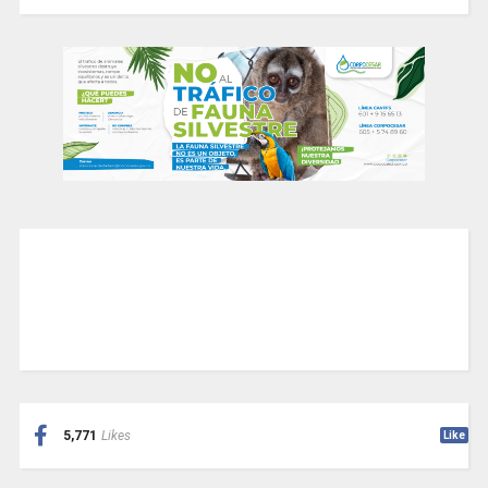
5,771
Likes
Like