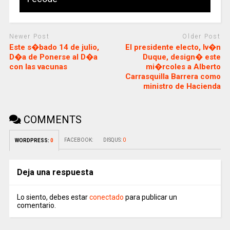
Newer Post
Older Post
Este s�bado 14 de julio,
El presidente electo, Iv�n
D�a de Ponerse al D�a
Duque, design� este
con las vacunas
mi�rcoles a Alberto
Carrasquilla Barrera como
ministro de Hacienda
COMMENTS
FACEBOOK:
DISQUS:
0
WORDPRESS:
0
Deja una respuesta
Lo siento, debes estar
conectado
para publicar un
comentario.