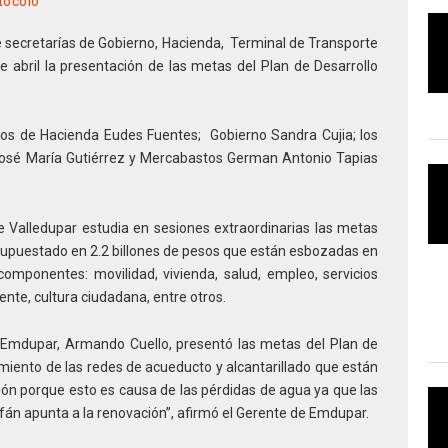
tocolo
de secretarías de Gobierno, Hacienda, Terminal de Transporte
e abril la presentación de las metas del Plan de Desarrollo
arios de Hacienda Eudes Fuentes; Gobierno Sandra Cujia; los
José María Gutiérrez y Mercabastos German Antonio Tapias
e Valledupar estudia en sesiones extraordinarias las metas
supuestado en 2.2 billones de pesos que están esbozadas en
mponentes: movilidad, vivienda, salud, empleo, servicios
nte, cultura ciudadana, entre otros.
e Emdupar, Armando Cuello, presentó las metas del Plan de
miento de las redes de acueducto y alcantarillado que están
ón porque esto es causa de las pérdidas de agua ya que las
fán apunta a la renovación”, afirmó el Gerente de Emdupar.