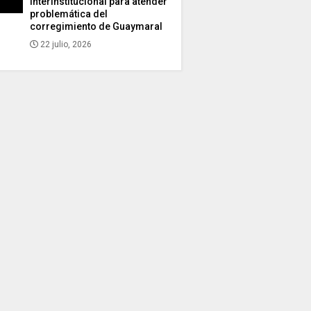
interinstitucional para atender
problemática del
corregimiento de Guaymaral
22 julio, 2026