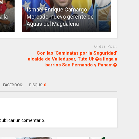
el
»
Ismael Enrique Camargo
a la
Mercado, nuevo gerente de
Aguas del Magdalena
Older Post
Con las ‘Caminatas por la Seguridad’
alcalde de Valledupar, Tuto Uh�a llega a
barrios San Fernando y Panam�
FACEBOOK:
DISQUS:
0
publicar un comentario.