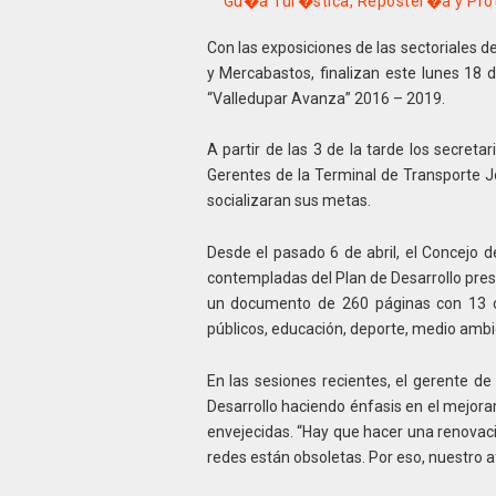
Gu�a Tur�stica, Reposter�a y Pro
Con las exposiciones de las sectoriales 
y Mercabastos, finalizan este lunes 18 d
“Valledupar Avanza” 2016 – 2019.
A partir de las 3 de la tarde los secret
Gerentes de la Terminal de Transporte 
socializaran sus metas.
Desde el pasado 6 de abril, el Concejo d
contempladas del Plan de Desarrollo pre
un documento de 260 páginas con 13 co
públicos, educación, deporte, medio ambie
En las sesiones recientes, el gerente d
Desarrollo haciendo énfasis en el mejora
envejecidas. “Hay que hacer una renovaci
redes están obsoletas. Por eso, nuestro a