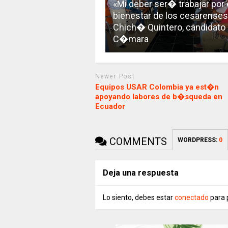
«Mi deber ser� trabajar por 
bienestar de los cesarenses
Chich� Quintero, candidato 
C�mara
Newer Post
Equipos USAR Colombia ya est�n
apoyando labores de b�squeda en
Ecuador
COMMENTS
WORDPRESS:
0
Deja una respuesta
Lo siento, debes estar
conectado
para 