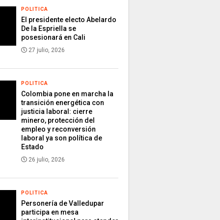
POLITICA
El presidente electo Abelardo
De la Espriella se
posesionará en Cali
27 julio, 2026
POLITICA
Colombia pone en marcha la
transición energética con
justicia laboral: cierre
minero, protección del
empleo y reconversión
laboral ya son política de
Estado
26 julio, 2026
POLITICA
Personería de Valledupar
participa en mesa