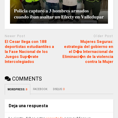
𝐏𝐨𝐥𝐢𝐜𝐢́𝐚 𝐜𝐚𝐩𝐭𝐮𝐫𝐨́ 𝐚 𝟑 𝐡𝐨𝐦𝐛𝐫𝐞𝐬 𝐚𝐫𝐦𝐚𝐝𝐨𝐬
𝐜𝐮𝐚𝐧𝐝𝐨 𝐢𝐛𝐚𝐧 𝐚𝐬𝐚𝐥𝐭𝐚𝐫 𝐮𝐧 𝐄𝐟𝐞𝐜𝐭𝐲 𝐞𝐧 𝐕𝐚𝐥𝐥𝐞𝐝𝐮𝐩𝐚𝐫
Newer Post
Older Post
El Cesar llega con 188
Mujeres Seguras:
deportistas estudiantiles a
estrategia del gobierno en
la Fase Nacional de los
el D�a Internacional de
Juegos Sup�rate
Eliminaci�n de la violencia
Intercolegiados
contra la Mujer
COMMENTS
FACEBOOK:
DISQUS:
0
WORDPRESS:
0
Deja una respuesta