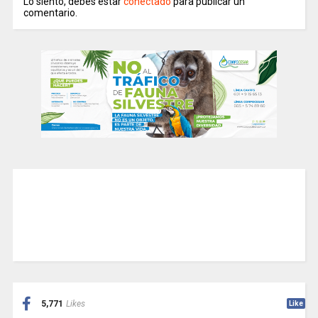
Lo siento, debes estar
conectado
para publicar un
comentario.
5,771
Likes
Like