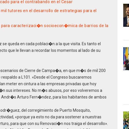
ado para el contrabando en el Cesar
mil tutores en el desarrollo de estrategias para el
para caracterizaci�n socioecon�mica de barrios de la
e queda en cada poblaci�n a la que visita. Es tanto el
cto que le llevan a recordar los momentos al lado de su
escenarios de Cierre de Campa�a, en que m�s de mil 200
e respaldo a L101. «Desde el Congreso buscaremos
dan meter en cintura a las empresas privadas que hoy
�n sus intereses. No m�s abusos, por eso volveremos a
r� Andr�s Arturo Fern�ndez, para los habitantes de ambos
dr�guez, del corregimiento de Puerto Mosquito,
actividad, «porque ya esto no da para sostener a nuestras
turo, para que con su Renovaci�n nos traiga el desarrollo».