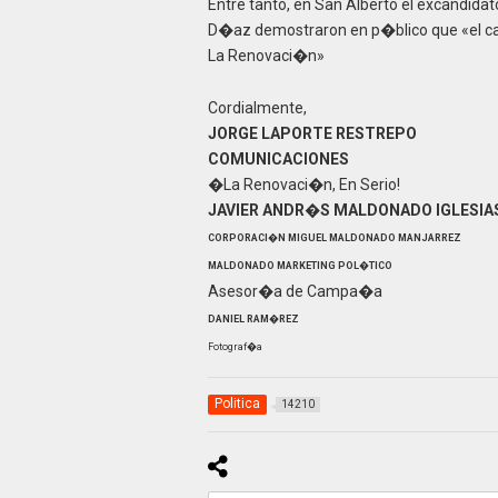
Entre tanto, en San Alberto el excandidat
D�az demostraron en p�blico que «el cam
La Renovaci�n»
Cordialmente,
JORGE LAPORTE RESTREPO
COMUNICACIONES
�La Renovaci�n, En Serio!
JAVIER ANDR�S MALDONADO IGLESIA
CORPORACI�N MIGUEL MALDONADO MANJARREZ
MALDONADO MARKETING POL�TICO
Asesor�a de Campa�a
DANIEL RAM�REZ
Fotograf�a
Politica
14210