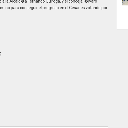
o a la Alcald�a Fernando Quiroga, y el concejal �lvaro
ino para conseguir el progreso en el Cesar es votando por
S