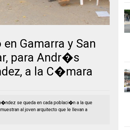
 en Gamarra y San
ar, para Andr�s
dez, a la C�mara
n�ndez se queda en cada poblaci�n a la que
emuestran al joven arquitecto que le llevan a