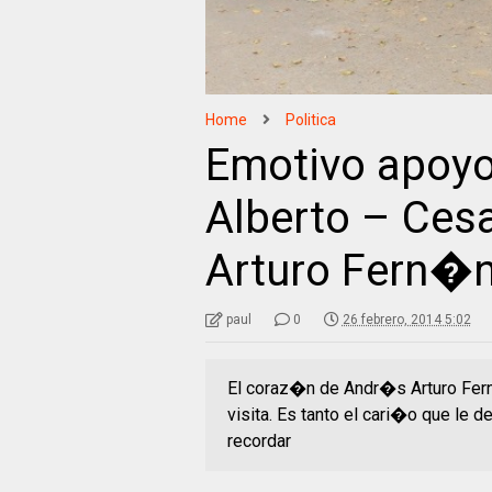
Home
Politica
Emotivo apoyo
Alberto – Ces
Arturo Fern�n
paul
0
26 febrero, 2014 5:02
El coraz�n de Andr�s Arturo Fer
visita. Es tanto el cari�o que le d
recordar