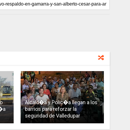
o
Alcald�a y Polic�a llegan a los
v�a
barrios para reforzar la
seguridad de Valledupar