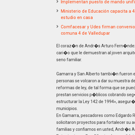
Implementan puesto de mando unific
Ministerio de Educación capacita a 4 
estudio en casa
Comfacesar y Udes firman convenio 
comuna 4 de Valledupar
El coraz�n de Andr�s Arturo Fern�ndez s
cari�o que le demuestran al joven arquite
seno familiar.
Gamarra y San Alberto tambi�n fueron 
personas se volcaron a dar su muestra d
reformas de ley, de tal forma que se pue
prestan servicios p�blicos cobrando seg
estructurar la Ley 142 de 1994», asegu
municipios.
En Gamarra, pescadores como Edgardo Ro
solicitaron proyectos para fortalecer su 
familias y confiamos en usted, Andr�s Ar