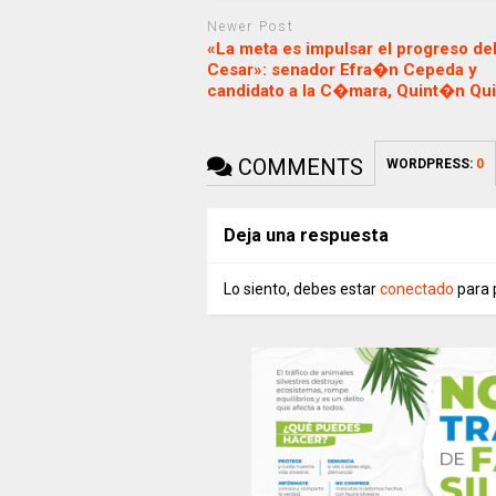
Newer Post
«La meta es impulsar el progreso de
Cesar»: senador Efra�n Cepeda y
candidato a la C�mara, Quint�n Qui
COMMENTS
WORDPRESS:
0
Deja una respuesta
Lo siento, debes estar
conectado
para 