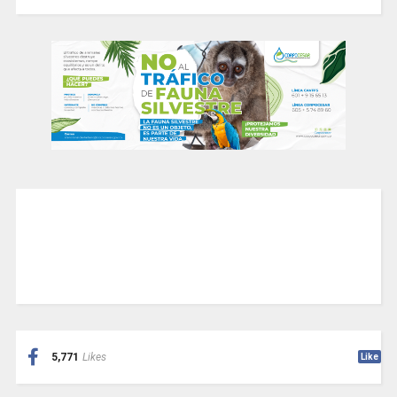
5,771
Likes
Like