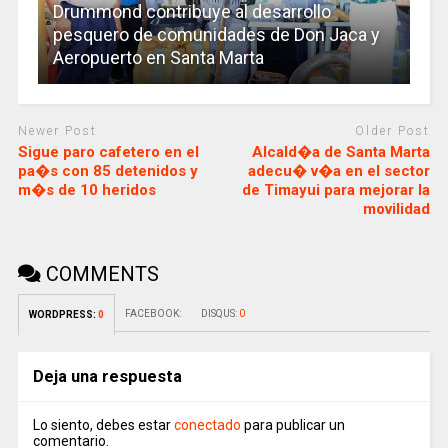
Drummond contribuye al desarrollo
pesquero de comunidades de Don Jaca y
Aeropuerto en Santa Marta
Newer Post
Older Post
Sigue paro cafetero en el
Alcald�a de Santa Marta
pa�s con 85 detenidos y
adecu� v�a en el sector
m�s de 10 heridos
de Timayui para mejorar la
movilidad
COMMENTS
FACEBOOK:
DISQUS:
0
WORDPRESS:
0
Deja una respuesta
Lo siento, debes estar
conectado
para publicar un
comentario.