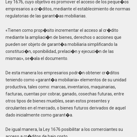
Ley 1676, cuyo objetivo es promover el acceso de los peque�os
empresarios a cr�ditos, mediante el establecimiento de normas
regulatorias de las garant�as mobiliarias.
«Tienen como prop�sito incrementar el acceso al cr�dito
mediante la ampliaci�n de bienes, derechos o acciones que
pueden ser objeto de garant�a mobiliaria simplificando la
constituci�n, oponibilidad, prelaci�n y ejecuci�n de las
mismas», se�ala el documento.
De esta manera los empresarios podr�n obtener cr�ditos
teniendo como «garant�a mobiliaria» elementos de su unidad
productiva, tales como: marcas, inventarios, maquinarias,
facturas, cuentas por cobrar, ganado, cosechas futuras, entre
otros tipos de bienes muebles, sean estos presentes y
circulantes en el mercado, o bienes futuros derivados de aquel
dado inicialmente como garant�a.
De igual manera, la Ley 1676 posibilitar a los comerciantes su
acceso a cr�ditos de bajo costo.