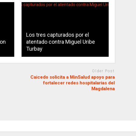
Los tres capturados por el
con
atentado contra Miguel Uribe
Turbay
Older Post
Caicedo solicita a MinSalud apoyo para
fortalecer redes hospitalarias del
Magdalena