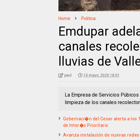
Home
Politica
Emdupar adela
canales recol
lluvias de Val
paul
10 mayo, 2020 18:01
La Empresa de Servicios Púbicos d
limpieza de los canales recolector
Gobernaci�n del Cesar alerta a los 
de Inter�s Prioritario
Avanza instalación de nuevas redes