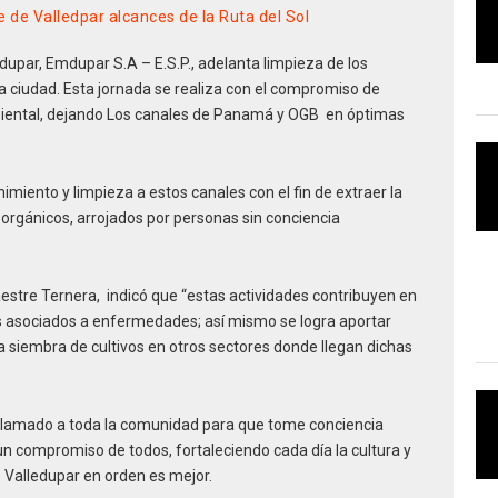
 de Valledpar alcances de la Ruta del Sol
upar, Emdupar S.A – E.S.P., adelanta limpieza de los
la ciudad. Esta jornada se realiza con el compromiso de
ental, dejando Los canales de Panamá y OGB en óptimas
miento y limpieza a estos canales con el fin de extraer la
rgánicos, arrojados por personas sin conciencia
estre Ternera, indicó que “estas actividades contribuyen en
es asociados a enfermedades; así mismo se logra aportar
a siembra de cultivos en otros sectores donde llegan dichas
llamado a toda la comunidad para que tome conciencia
un compromiso de todos, fortaleciendo cada día la cultura y
 Valledupar en orden es mejor.