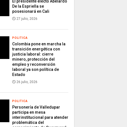
El presidente electo Abelardo
De la Espriella se
posesionará en Cali
27 julio, 2026
POLITICA
Colombia pone en marcha la
transición energética con
justicia laboral: cierre
minero, protección del
empleo y reconversión
laboral ya son política de
Estado
26 julio, 2026
POLITICA
Personería de Valledupar
participa en mesa
interinstitucional para atender
problemática del