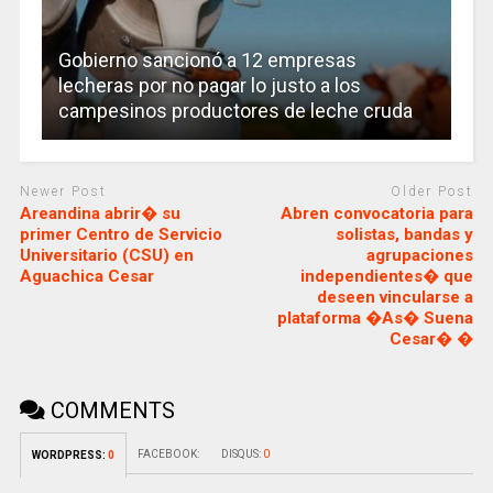
Gobierno sancionó a 12 empresas
lecheras por no pagar lo justo a los
campesinos productores de leche cruda
Newer Post
Older Post
Areandina abrir� su
Abren convocatoria para
primer Centro de Servicio
solistas, bandas y
Universitario (CSU) en
agrupaciones
Aguachica Cesar
independientes� que
deseen vincularse a
plataforma �As� Suena
Cesar� �
COMMENTS
FACEBOOK:
DISQUS:
0
WORDPRESS:
0