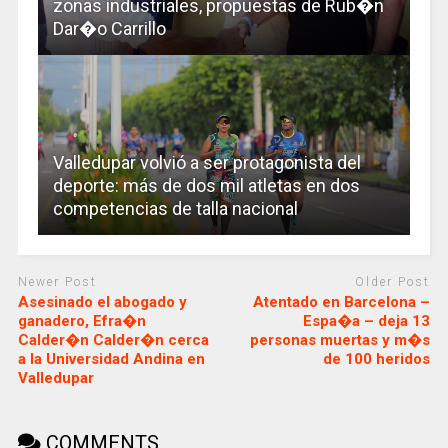
zonas industriales, propuestas de Rub�n
Dar�o Carrillo
Valledupar volvió a ser protagonista del
deporte: más de dos mil atletas en dos
competencias de talla nacional
Newer Post
Older Post
Asesinado el abogado y
Atentado en Barcelona –
ganadero, Efra�n
Espa�a – deja 13
Calder�n Calder�n cerca
personas muertas y m�s
a la Universidad Andina en
de 100 heridos
Valledupar
COMMENTS