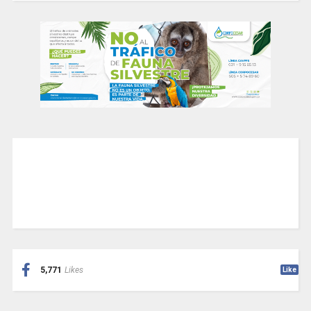
5,771
Likes
Like