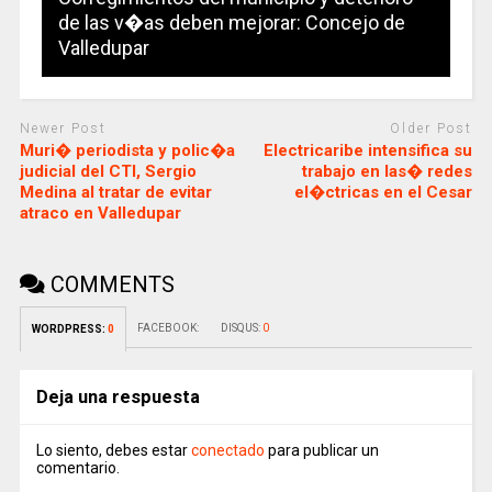
de las v�as deben mejorar: Concejo de
Valledupar
Newer Post
Older Post
Muri� periodista y polic�a
Electricaribe intensifica su
judicial del CTI, Sergio
trabajo en las� redes
Medina al tratar de evitar
el�ctricas en el Cesar
atraco en Valledupar
COMMENTS
FACEBOOK:
DISQUS:
0
WORDPRESS:
0
Deja una respuesta
Lo siento, debes estar
conectado
para publicar un
comentario.