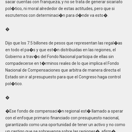
sacar cuentas con franqueza; y no se trata de generar sicariato
pol�tico, ni moral alrededor de estas actitudes, pero que si
escrutemos con determinaci�n para d�nde va esto�.
�
Dijo que los 7.5 billones de pesos que representan las regal�as
en todo el pa�s y que est�n distribuidas en las regiones, el
Gobierno a trav�s del Fondo Nacional participa de ellas sin
compadecerse en t�rminos reales de lo que implica el Fondo
Nacional de Compensaciones que arbitra de manera directa el
Estado sin ir al presupuesto para que el Congreso haga control
pol�tico.
�
�Ese fondo de compensaci�n regional est� llamado a operar
con el enfoque primario financiado con presupuesto nacional,
garantizado como una oportunidad de tener un activo y no como
un castigo que se sobrevenga sobre las regiones�, afirm�.