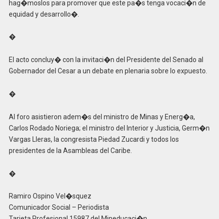
hag�moslos para promover que este pa�s tenga vocaci�n de
equidad y desarrollo�.
�
El acto concluy� con la invitaci�n del Presidente del Senado al
Gobernador del Cesar a un debate en plenaria sobre lo expuesto.
�
Al foro asistieron adem�s del ministro de Minas y Energ�a,
Carlos Rodado Noriega; el ministro del Interior y Justicia, Germ�n
Vargas Lleras, la congresista Piedad Zucardi y todos los
presidentes de la Asambleas del Caribe.
�
Ramiro Ospino Vel�squez
Comunicador Social – Periodista
Tarjeta Profesional 15987 del Mineducaci�n